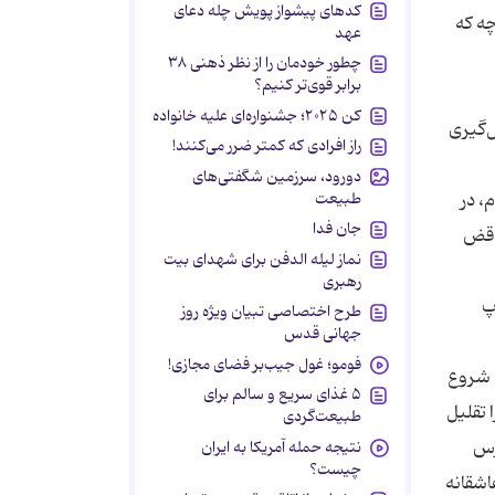
کدهای پیشواز پویش چله دعای
ه که
عهد
چطور خودمان را از نظر ذهنی ۳۸
برابر قوی‌تر کنیم؟
کن ۲۰۲۵؛ جشنواره‌ای علیه خانواده
ل‌گیری
راز افرادی که کمتر ضرر می‌کنند!
دورود، سرزمین شگفتی‌های
طبیعت
، در
جان فدا
ناقض
نماز لیله الدفن برای شهدای بیت
رهبری
پ
طرح اختصاصی تبیان ویژه روز
جهانی قدس
فومو؛ غول جیب‌بر فضای مجازی!
ک شروع
۵ غذای سریع و سالم برای
 تقلیل
طبیعت‌گردی
رس
نتیجه حمله آمریکا به ایران
چیست؟
اشقانه