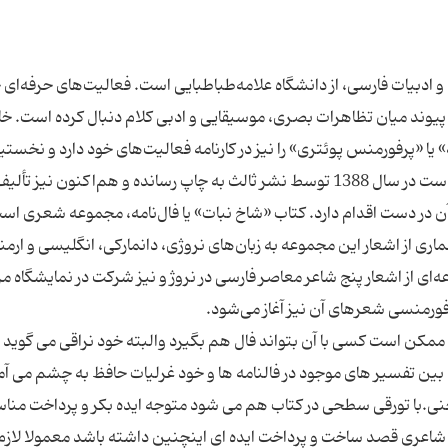
لتحصیل رشته زبان و ادبیات فارسی، از دانشگاه علامه‌طباطبایی است. فعالیت‌های حرفه‌ای 
پیوند میان تظاهرات بصری، موسیقایی و ادبی کلام دنبال کرده است. خا
ا «پرفورمنس پوئتری» را نیز در کارنامه فعالیت‌های خود دارد و نخست
کتاب خود را که پژوهشی در آثار و آرای میرزاده عشقی ا‌ست در سال 1388 توسط نشر ثالث به چاپ رسانده و هم‌اکنون ن
ن در دست اقدام دارد. کتاب «شاخ نبات» یا فال‌نامه، مجموعه شعری‌ اس
ری از اشعار این مجموعه به زبان‌های نروژی، دانمارکی، انگلیسی و ارمن
ای از اشعار پنج شاعر معاصر فارسی در نروژ و نیز شرکت در نمایشگاه مر
ممکن است کسی با آن بتواند فال هم بگیرد والبته خود نراقی می گوید
 تفسیر های موجود در فالنامه ها و خود غرلیات حافظ به چشم می آم
ی.با تورقی سطحی در کتاب هم می شود متوجه ایده بکر و پرداخت منا
ه شاعری قصد ساخت و پرداخت ایده ای اینچنین داشته باشد معمولا لازم