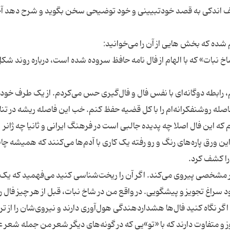
ولف اندکی به قصد خودتبیینی و خود توضیحی سخن بگوید و شرح دهد آچ
اخ نبات» که با الهام از فال نامه حافظ سروده شده است، درباره روند شک
 رابطه دوگانه‌ای با نفس فال و فال‌گیری حس می‌کردم. از یک طرف خودم
فاصله روشنفکرانه‌ام را با کل قضیه حفظ کنم. خب این فاصله ریشه در ت
 این فال اصلا چه پدیده جالبی ا‌ست در فرهنگ ایرانی و ثانیا چه ژانر
 ورق پاره‌های رنگ و رو رفته یک کاری با آدم‌ها می‌کنند که همیشه چا
کار مشخصی پیروی می‌کند. اگر آن را ریخت‌شناسی کنید می‌فهمید که ی
سراغ تجویز و پیشگویی. در واقع من در شاخ نبات، قبل از هر چیز فال را
گر نگاه کنید فال‌ها هشداردهندگی هول‌آوری دارند و نیروی‌شان را از ت
و متفاوت دارند که با «تو»یی که در گونه‌های دیگر شعر من جمله شعر ع