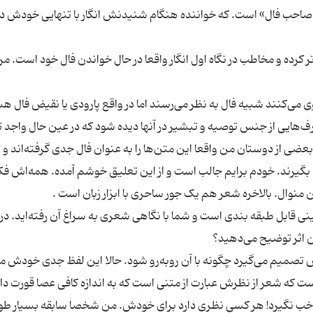
احب فال» است. که خواننده هنگام شنیدنش انگار با تنهایی خودش در
تر کرده و مخاطب در نگاه اول انگار واقعا در حال خواندن فال خود است. مر
روی می‌کنند شبیه فال به نظر می‌رسند اما در واقع پارودی یا نقیض فال ه
ف‌هایی از جنس توصیه و تبشیر در آنها دیده شود که در عین حال واجد 
 از دوستان من واقعا این متن‌ها را به عنوان فال جدی گرفته‌اند و ا
اب بگیرند. خودم برایم جالب است و از این تعلیق خوشم آمده. همه‌ا‌ش فک
نی قابل طبقه بندی‌ است و شما با نگاهی شعری به سراغ آن رفته‌اید. درب
تصمیم می‌گیرد چگونه با آن روبه‌رو شود. حالا این لفظ جدی خودش 
که شعر از نظرش عبارت از متنی است که به اندازه کافی عصا قورت دا
رد. خب نگیرد! هر کسی نظری دارد برای خودش. من شخصا سابقه بسیار طول