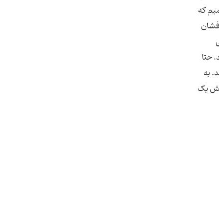
میم که
وفشان
. حتا
. به
دلش یک