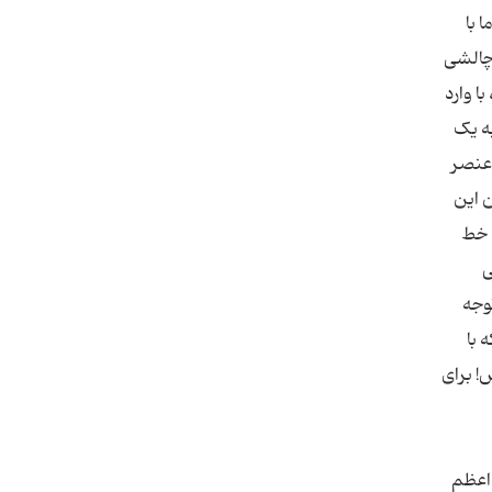
 با
چالشی‌
ا وارد
ه یک
 عنصر
 این
ه خط
ی
وجه
 با
! برای
اعظم