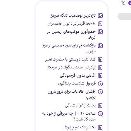
تازه‌ترین وضعیت تنگه هرمز
۱۰ خط قرمز در دعوای همسران
جمع‌آوری موکب‌های اربعین در
کربلا
بازگشت زوار اربعین حسینی از مرز
مهران
شاه کلید دوستی با حضرت امیر
اوکراین سند منگوله‌دار آمریکا!
آگاهی بدون فرسودگی
فرمول شکست پنتاگون
افشای اطلاعات برای ترور بارون
ترامپ
نجات از غرق شدگی
ساعت ۹:۴۰ | چه میراثی از خود به
جای گذاشت؟
یک کودک دو چهره!