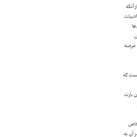
 آنکه
ادبیات
ی‌ها
ن
 عرضه
د از آن آزموده‌ام و می‌توانم بگویم حداقل 10 سالی هست که
ن بارت
 خاص
 آن به