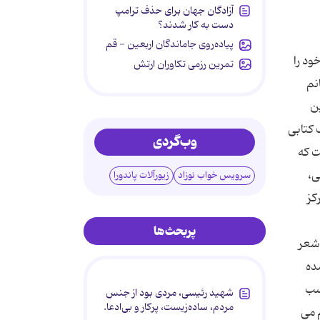
آزادگان جهان برای حذف ترامپ
دست به کار شدند؟
پیاده‌روی جاماندگان اربعین - قم
خود را
تمرین رزمی تکاوران ارتش
نم
ین
یز تألیف کتابی
وب‌گردی
ت که
ی،
سرویس خواب نوزاد
زیورآلات پاندورا
کز
پربحث‌ها
 شعر
ده
سب
شهید رئیسی، مردی بود از جنس
مردم، ساده‌زیست، پرکار و بی‌ادعا.
 می