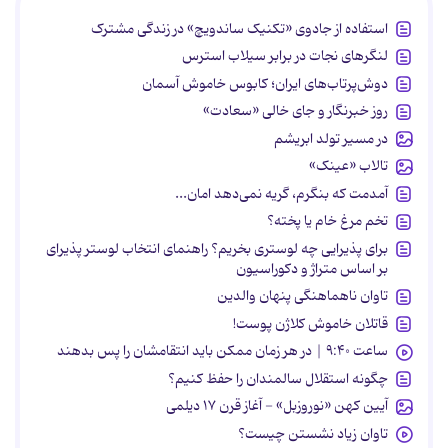
استفاده از جادوی «تکنیک ساندویچ» در زندگی مشترک
لنگرهای نجات در برابر سیلاب استرس
دوش‌پرتاب‌های ایران؛ کابوس خاموش آسمان
روز خبرنگار و جای خالی «سعادت»
در مسیر تولد ابریشم
تالاب «عینک»
آمدمت که بنگرم، گریه نمی‌دهد امان...
تخم مرغ خام یا پخته؟
برای پذیرایی چه لوستری بخریم؟ راهنمای انتخاب لوستر پذیرای
بر اساس متراژ و دکوراسیون
تاوان ناهماهنگی پنهان والدین
قاتلان خاموش کلاژن پوست!
ساعت ۹:۴۰ | در هر زمان ممکن باید انتقامشان را پس بدهند
چگونه استقلال سالمندان را حفظ کنیم؟
آیین کهن «نوروزبل» - آغاز قرن ۱۷ دیلمی
تاوان زیاد نشستن چیست؟