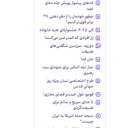
کدهای پیشواز پویش چله دعای
عهد
چطور خودمان را از نظر ذهنی ۳۸
برابر قوی‌تر کنیم؟
کن ۲۰۲۵؛ جشنواره‌ای علیه خانواده
راز افرادی که کمتر ضرر می‌کنند!
دورود، سرزمین شگفتی‌های
طبیعت
جان فدا
نماز لیله الدفن برای شهدای بیت
رهبری
طرح اختصاصی تبیان ویژه روز
جهانی قدس
فومو؛ غول جیب‌بر فضای مجازی!
۵ غذای سریع و سالم برای
طبیعت‌گردی
نتیجه حمله آمریکا به ایران
چیست؟