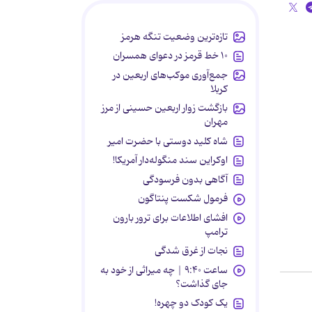
تازه‌ترین وضعیت تنگه هرمز
۱۰ خط قرمز در دعوای همسران
جمع‌آوری موکب‌های اربعین در
کربلا
بازگشت زوار اربعین حسینی از مرز
مهران
شاه کلید دوستی با حضرت امیر
اوکراین سند منگوله‌دار آمریکا!
آگاهی بدون فرسودگی
فرمول شکست پنتاگون
افشای اطلاعات برای ترور بارون
ترامپ
نجات از غرق شدگی
ساعت ۹:۴۰ | چه میراثی از خود به
جای گذاشت؟
یک کودک دو چهره!