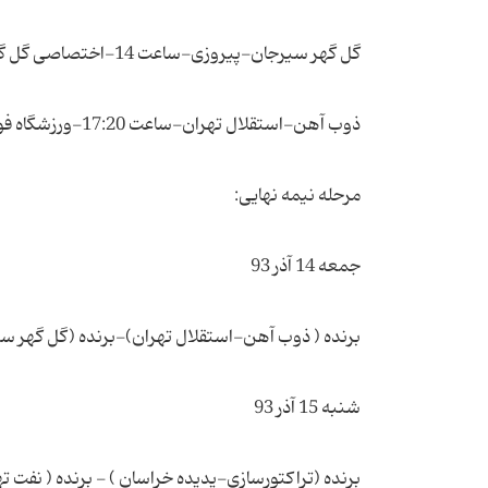
گل گهر سیرجان-پیروزی-ساعت 14-اختصاصی گل گهر سیرجان
ذوب آهن-استقلال تهران-ساعت 17:20-ورزشگاه فولاد شهر اصفهان
مرحله نیمه نهایی:
جمعه 14 آذر 93
برنده ( ذوب آهن-استقلال تهران)-برنده (گل گهر س
شنبه 15 آذر 93
برنده (تراکتورسازی-پدیده خراسان ) - برنده ( نفت