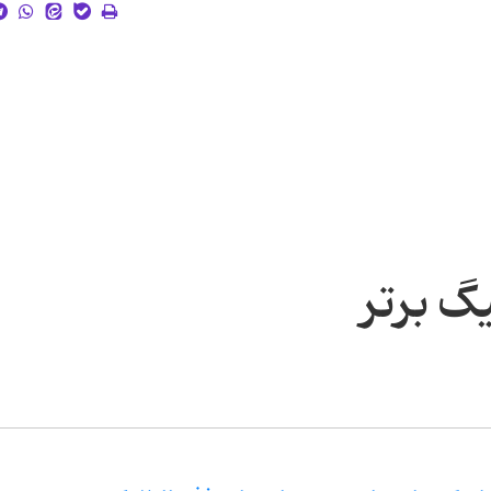
گ برتر