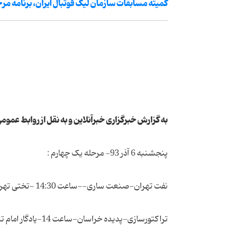
کمیته مسابقات سازمان لیگ فوتبال ایران، برنامه مرح
به گزارش خبرگزاری خبرآنلاین و به نقل از روابط عموم
پنجشنبه 6 آذر 93- مرحله یک چهارم :
نفت تهران-صنعت ساری--ساعت 14:30 -تختی تهران
تراکتورسازی-پدیده خراسان-ساعت 14-یادگار امام تبریز