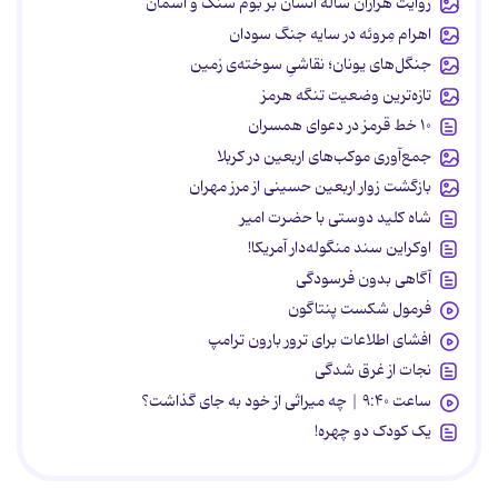
روایت هزاران ساله انسان بر بوم سنگ و آسمان
اهرام مِروئه در سایه جنگ سودان
جنگل‌های یونان؛ نقاشیِ سوخته‌ی زمین
تازه‌ترین وضعیت تنگه هرمز
۱۰ خط قرمز در دعوای همسران
جمع‌آوری موکب‌های اربعین در کربلا
بازگشت زوار اربعین حسینی از مرز مهران
شاه کلید دوستی با حضرت امیر
اوکراین سند منگوله‌دار آمریکا!
آگاهی بدون فرسودگی
فرمول شکست پنتاگون
افشای اطلاعات برای ترور بارون ترامپ
نجات از غرق شدگی
ساعت ۹:۴۰ | چه میراثی از خود به جای گذاشت؟
یک کودک دو چهره!