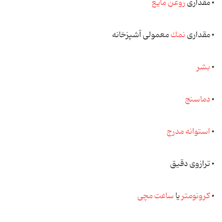
• مقداری
روغن مایع
• مقداری
نمك
معمولی آشپزخانه
•
بشر
•
دماسنج
•
استوانه مدرج
• ترازوی دقیق
•
كرونومتر
یا
ساعت مچی