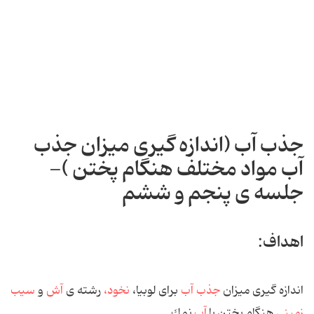
جذب آب (اندازه گیری میزان جذب
آب مواد مختلف هنگام پختن )-
جلسه ی پنجم و ششم
اهداف:
اندازه گیری میزان
جذب آب
برای لوبیا،
نخود،
رشته ی
آش
و
سیب
زمینی
هنگام پختن با
آب
نمك