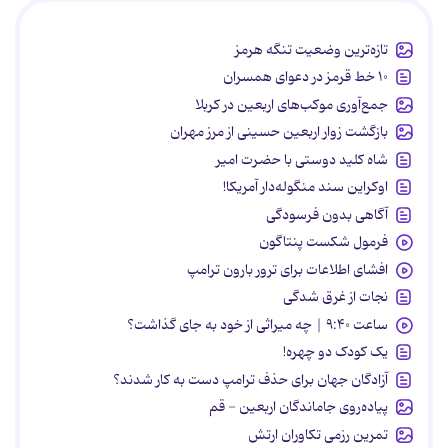
تازه‌ترین وضعیت تنگه هرمز
۱۰ خط قرمز در دعوای همسران
جمع‌آوری موکب‌های اربعین در کربلا
بازگشت زوار اربعین حسینی از مرز مهران
شاه کلید دوستی با حضرت امیر
اوکراین سند منگوله‌دار آمریکا!
آگاهی بدون فرسودگی
فرمول شکست پنتاگون
افشای اطلاعات برای ترور بارون ترامپ
نجات از غرق شدگی
ساعت ۹:۴۰ | چه میراثی از خود به جای گذاشت؟
یک کودک دو چهره!
آزادگان جهان برای حذف ترامپ دست به کار شدند؟
پیاده‌روی جاماندگان اربعین - قم
تمرین رزمی تکاوران ارتش