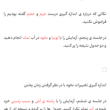
نكاتی كه درباره ی اندازه گیری درست
جرم
و
حجم
گفته بودیم را
فراموش نكنید.
در جلسه ی پنجم، آزمایش را با
لوبیا
و
نخود
در آب
نمك
انجام دهید
و دو جدول نتیجه را پر کنید.
اندازه گیری تغییرات نخود با در نظر گرفتن زمان پختن
در جلسه ی ششم، آزمایش را با
رشته ی آش
و
سیب زمینی
خرد
شده در
آب
نمك تكرار کنید. جدول ها را پر کرده و نسخه ای از هر