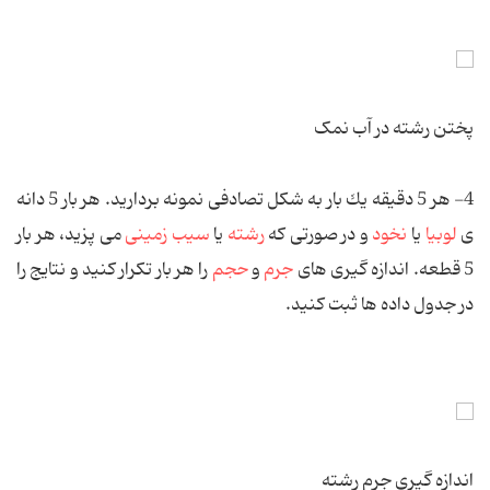
پختن رشته در آب نمک
4- هر 5 دقیقه یك بار به شكل تصادفی نمونه بردارید. هر بار 5 دانه
ی
لوبیا
یا
نخود
و در صورتی كه
رشته
یا
سیب زمینی
می پزید، هر بار
5 قطعه. اندازه گیری های
جرم
و
حجم
را هر بار تكرار كنید و نتایج را
در جدول داده ها ثبت كنید.
اندازه گیری جرم رشته