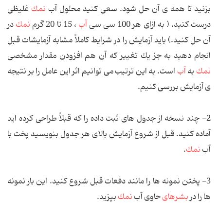
بزنید تا همه ی آن حل شود. سعی كنید محلول آب
نمك
غلیظی
درست كنید. ( به ازای هر 100 سی سی
آب
، 15 تا 20 گرم
نمك
در
آن حل كنید.) باید آزمایش را در شرایط كاملاً مشابه آزمایشات قبل
انجام دهید به جز یك تغییر كه آن هم افزودن مقدار مشخصی
نمك
به
آب
است. به این ترتیب می توانیم اثر این عامل را بر نتیجه
ی آزمایش بررسی كنیم.
2- چند نسخه از جدول های ثبت داده را كه قبلاً طراحی كرده اید
آماده کنید. قبل از شروع آزمایش بالای هر جدول بنویسید پخت با
آب
نمك
.
3- پختن نمونه ها را مانند دفعات قبل شروع كنید. این بار نمونه
ها را در
بشرهای
حاوی آب
نمك
بپزید.