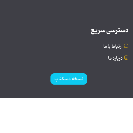
دسترسی سریع
ارتباط با ما
درباره ما
نسخه دسکتاپ
© تمامی حقوق برای موسسه فرهنگی و هنری تبیان محفوظ
است | نقل مطالب با ذکر منبع بلامانع است.
طراحی و تولید: نستوه