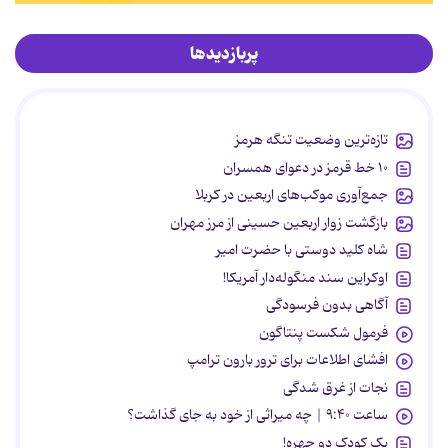
پربازدیدها
تازه‌ترین وضعیت تنگه هرمز
۱۰ خط قرمز در دعوای همسران
جمع‌آوری موکب‌های اربعین در کربلا
بازگشت زوار اربعین حسینی از مرز مهران
شاه کلید دوستی با حضرت امیر
اوکراین سند منگوله‌دار آمریکا!
آگاهی بدون فرسودگی
فرمول شکست پنتاگون
افشای اطلاعات برای ترور بارون ترامپ
نجات از غرق شدگی
ساعت ۹:۴۰ | چه میراثی از خود به جای گذاشت؟
یک کودک دو چهره!