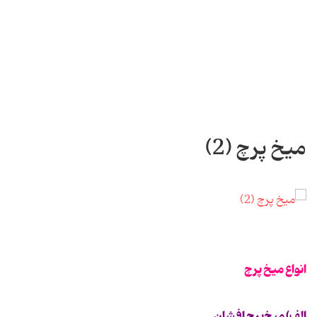
میخ پرچ (2)
انواع میخ پرچ
الف) میخ‌پرچ افشان