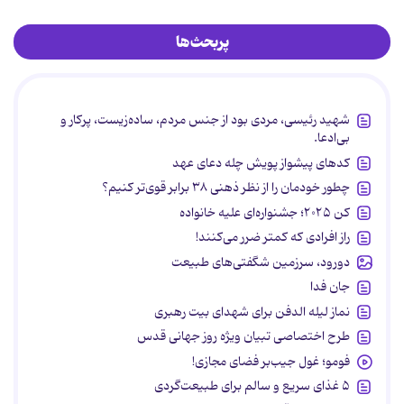
پربحث‌ها
شهید رئیسی، مردی بود از جنس مردم، ساده‌زیست، پرکار و
بی‌ادعا.
کدهای پیشواز پویش چله دعای عهد
چطور خودمان را از نظر ذهنی ۳۸ برابر قوی‌تر کنیم؟
کن ۲۰۲۵؛ جشنواره‌ای علیه خانواده
راز افرادی که کمتر ضرر می‌کنند!
دورود، سرزمین شگفتی‌های طبیعت
جان فدا
نماز لیله الدفن برای شهدای بیت رهبری
طرح اختصاصی تبیان ویژه روز جهانی قدس
فومو؛ غول جیب‌بر فضای مجازی!
۵ غذای سریع و سالم برای طبیعت‌گردی