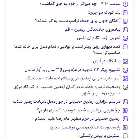
ساعت ۹:۴۰ | چه میراثی از خود به جای گذاشت؟
یک کودک دو چهره!
آزادگان جهان برای حذف ترامپ دست به کار شدند؟
پیاده‌روی جاماندگان اربعین - قم
تمرین رزمی تکاوران ارتش
کمد دیواری ریلی بهتر است یا لولایی؟ کدام مدل برای خانه شما
مناسب‌تر است؟
میانکاله در آتش
تشییع پیکر ۱۱۲ شهید در غزه پس از ۳ سال زیر آوار ماندن
آیین تعزیه‌خوانی اربعین در روستای احمدآباد - میانجلگه
وضعیت تردد و خدمات به زائران اربعین حسینی در گذرگاه مرزی
«تمرچین» - پیرانشهر
مراسم عزاداری اربعینِ حسینی در جوار محل شهادت رهبر انقلاب
چرا هرچی بزرگ‌تر میشیم، دوستای کمتری داریم؟
اربعین حسینی در حرم مطهر امام رضا علیه السلام
راز محبوبیت غمگین‌نمایی در فضای مجازی
استرس یا پیش یائسگی؟