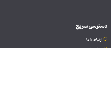
دسترسی سریع
ارتباط با ما
درباره ما
نسخه دسکتاپ
© تمامی حقوق برای موسسه فرهنگی و هنری تبیان محفوظ
است | نقل مطالب با ذکر منبع بلامانع است.
طراحی و تولید: نستوه