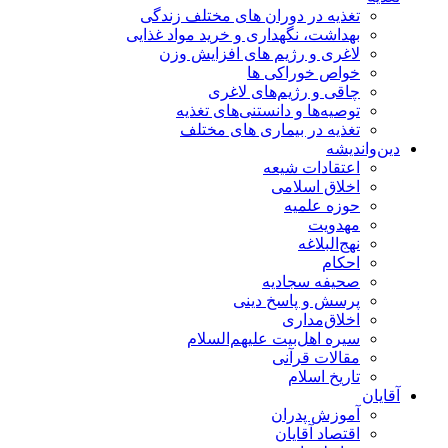
تغذیه در دوران های مختلف زندگی
بهداشت، نگهداری و خرید مواد غذایی
لاغری و رژیم های افزایش وزن
خواص خوراكی ها
چاقی و رژیم‌های لاغری
توصیه‌ها و دانستنی‌های تغذیه
تغذیه در بیماری های مختلف
دین‌واندیشه
اعتقادات شیعه
اخلاق اسلامی
حوزه علمیه
مهدویت
نهج‌البلاغه
احکام
صحیفه سجادیه
پرسش و پاسخ دینی
اخلاق‌مداری
سیره اهل‌بیت علیهم‌السلام
مقالات قرآنی
تاریخ اسلام
آقایان
آموزش پدران
اقتصاد آقایان