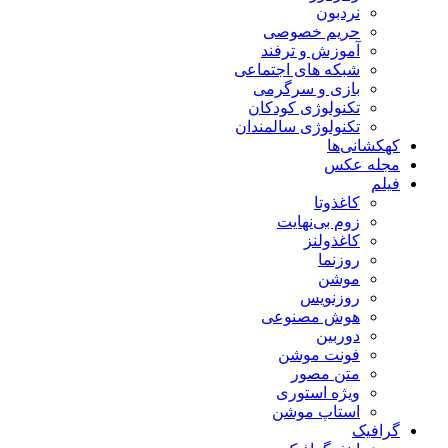
نردبون
حریم خصوصی
آموزش و ترفند
شبکه های اجتماعی
بازی و سرگرمی
تکنولوژی کودکان
تکنولوژی سالمندان
کهکشانی‌ها
مجله عکس
فیلم
کاغذوتا
زوم بی‌نهایت
کاغذولنز
روزنما
موشن
روزنویس
هوش مصنوعی
دوربین
فونت موشن
متن مصور
ویژه استوری
استاپ موشن
گرافیک