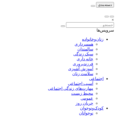
دسته‌بندی
×
سرویس‌ها
زنان‌وخانواده
همسرداری
سالمندان
سبک زندگی
خانه داری
فرزندپروری
آموزش آشپزی
سلامت زنان
اجتماعی
آسیب اجتماعی
مهارت‌های زندگی اجتماعی
محیط زیست
عمومی
جریان روز
کودک‌ونوجوان
نوجوانان