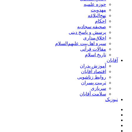
حوزه علمیه
مهدویت
نهج‌البلاغه
احکام
صحیفه سجادیه
پرسش و پاسخ دینی
اخلاق‌مداری
سیره اهل‌بیت علیهم‌السلام
مقالات قرآنی
تاریخ اسلام
آقایان
آموزش پدران
اقتصاد آقایان
روابط زناشویی
تربیت پسران
سربازی
سلامت آقایان
نیوزیک