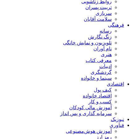
روابط زناشویی
تربیت پسران
سربازی
سلامت آقایان
فرهنگی
رسانه
زنگ نگارش
تلویزیون و نمایش خانگی
نام آوران
هنری
معرفی کتاب
ادبیات
گردشگری
سینما و خانواده
اقتصادی
کیف پول
اقتصاد خانواده
کسب و کار
آموزش مالی کودکان
سرمایه گذاری و پس انداز
نیوزیک
فناوری
آموزش هوش‌مصنوعی
رمز ارز