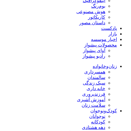
اینفوگرافیک
بوم‌رنگ
هوش مصنوعی
کاریکاتور
داستان مصور
پادکست
بازار
اخبار موسسه
محصولات پیشواز
آوای پیشواز
رادیو پیشواز
زنان‌وخانواده
همسرداری
سالمندان
سبک زندگی
خانه داری
فرزندپروری
آموزش آشپزی
سلامت زنان
کودک‌ونوجوان
نوجوانان
کودکانه
دهه هشتادی