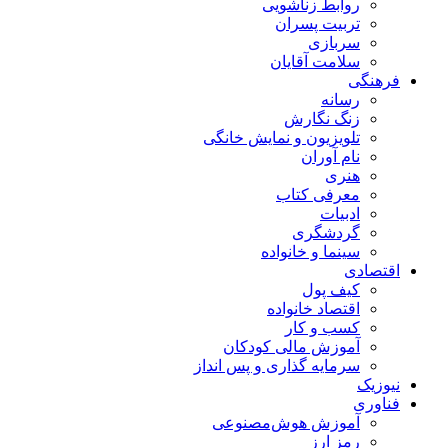
روابط زناشویی
تربیت پسران
سربازی
سلامت آقایان
فرهنگی
رسانه
زنگ نگارش
تلویزیون و نمایش خانگی
نام آوران
هنری
معرفی کتاب
ادبیات
گردشگری
سینما و خانواده
اقتصادی
کیف پول
اقتصاد خانواده
کسب و کار
آموزش مالی کودکان
سرمایه گذاری و پس انداز
نیوزیک
فناوری
آموزش هوش‌مصنوعی
رمز ارز