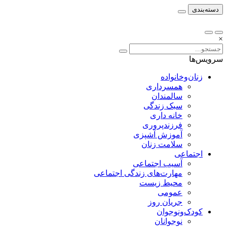
دسته‌بندی
×
سرویس‌ها
زنان‌وخانواده
همسرداری
سالمندان
سبک زندگی
خانه داری
فرزندپروری
آموزش آشپزی
سلامت زنان
اجتماعی
آسیب اجتماعی
مهارت‌های زندگی اجتماعی
محیط زیست
عمومی
جریان روز
کودک‌ونوجوان
نوجوانان