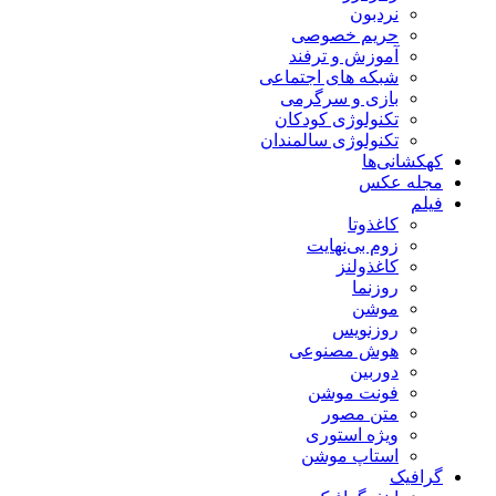
نردبون
حریم خصوصی
آموزش و ترفند
شبکه های اجتماعی
بازی و سرگرمی
تکنولوژی کودکان
تکنولوژی سالمندان
کهکشانی‌ها
مجله عکس
فیلم
کاغذوتا
زوم بی‌نهایت
کاغذولنز
روزنما
موشن
روزنویس
هوش مصنوعی
دوربین
فونت موشن
متن مصور
ویژه استوری
استاپ موشن
گرافیک