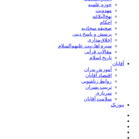
حوزه علمیه
مهدویت
نهج‌البلاغه
احکام
صحیفه سجادیه
پرسش و پاسخ دینی
اخلاق‌مداری
سیره اهل‌بیت علیهم‌السلام
مقالات قرآنی
تاریخ اسلام
آقایان
آموزش پدران
اقتصاد آقایان
روابط زناشویی
تربیت پسران
سربازی
سلامت آقایان
نیوزیک