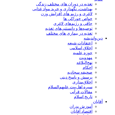
تغذیه در دوران های مختلف زندگی
بهداشت، نگهداری و خرید مواد غذایی
لاغری و رژیم های افزایش وزن
خواص خوراكی ها
چاقی و رژیم‌های لاغری
توصیه‌ها و دانستنی‌های تغذیه
تغذیه در بیماری های مختلف
دین‌واندیشه
اعتقادات شیعه
اخلاق اسلامی
حوزه علمیه
مهدویت
نهج‌البلاغه
احکام
صحیفه سجادیه
پرسش و پاسخ دینی
اخلاق‌مداری
سیره اهل‌بیت علیهم‌السلام
مقالات قرآنی
تاریخ اسلام
آقایان
آموزش پدران
اقتصاد آقایان