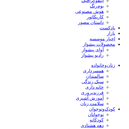
اینفوگرافیک
بوم‌رنگ
هوش مصنوعی
کاریکاتور
داستان مصور
پادکست
بازار
اخبار موسسه
محصولات پیشواز
آوای پیشواز
رادیو پیشواز
زنان‌وخانواده
همسرداری
سالمندان
سبک زندگی
خانه داری
فرزندپروری
آموزش آشپزی
سلامت زنان
کودک‌ونوجوان
نوجوانان
کودکانه
دهه هشتادی