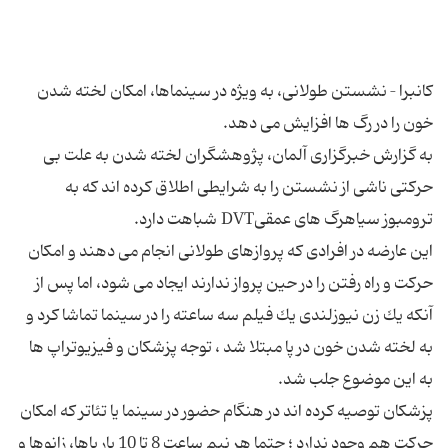
كانبرا – نشستن طولانی، به ویژه در سینماها، امكان لخته شدن
به گزارش خبرگزاری آلمان، پژوهشگران لخته شدن به علت بی
حركتی ناشی از نشستن را به شرایطی اطلاق كرده اند كه به
این عارضه در افرادی كه پروازهای طولانی انجام می دهند و امكان
حركت و راه رفتن را در حین پرواز ندارند ایجاد می شود، اما پس از
آنكه یك زن نیوزلندی یك فیلم سه ساعته را در سینما تماشا كرد و
به لخته شدن خون در پا مبتلا شد ، توجه پزشكان و فیزیوتراپ ها
پزشكان توصیه كرده اند در هنگام حضور در سینما یا تئاتر كه امكان
حركت هم وجود ندارد ؛ حتما هر نیم ساعت 8 تا 10 بار پاها، زانوها و