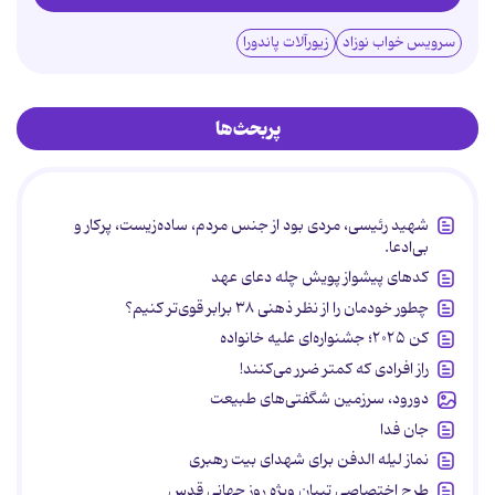
سرویس خواب نوزاد
زیورآلات پاندورا
پربحث‌ها
شهید رئیسی، مردی بود از جنس مردم، ساده‌زیست، پرکار و
بی‌ادعا.
کدهای پیشواز پویش چله دعای عهد
چطور خودمان را از نظر ذهنی ۳۸ برابر قوی‌تر کنیم؟
کن ۲۰۲۵؛ جشنواره‌ای علیه خانواده
راز افرادی که کمتر ضرر می‌کنند!
دورود، سرزمین شگفتی‌های طبیعت
جان فدا
نماز لیله الدفن برای شهدای بیت رهبری
طرح اختصاصی تبیان ویژه روز جهانی قدس