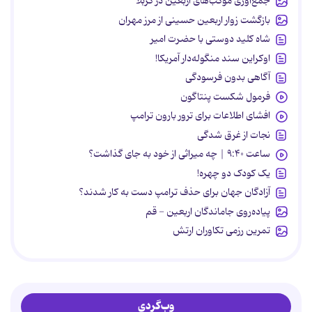
جمع‌آوری موکب‌های اربعین در کربلا
بازگشت زوار اربعین حسینی از مرز مهران
شاه کلید دوستی با حضرت امیر
اوکراین سند منگوله‌دار آمریکا!
آگاهی بدون فرسودگی
فرمول شکست پنتاگون
افشای اطلاعات برای ترور بارون ترامپ
نجات از غرق شدگی
ساعت ۹:۴۰ | چه میراثی از خود به جای گذاشت؟
یک کودک دو چهره!
آزادگان جهان برای حذف ترامپ دست به کار شدند؟
پیاده‌روی جاماندگان اربعین - قم
تمرین رزمی تکاوران ارتش
وب‌گردی