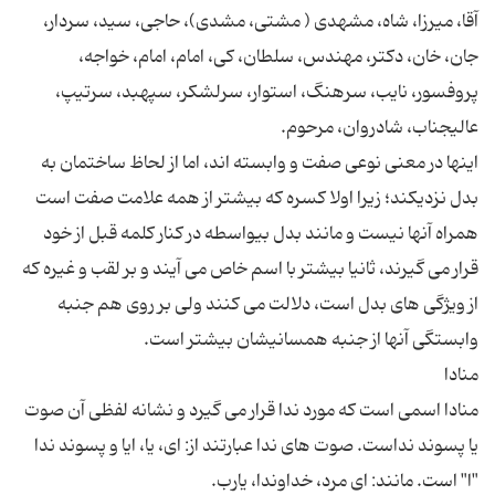
آقا، میرزا، شاه، مشهدی ( مشتی، مشدی)، حاجی، سید، سردار،
جان، خان، دکتر، مهندس، سلطان، کی، امام، امام، خواجه،
پروفسور، نایب، سرهنگ، استوار، سرلشکر، سپهبد، سرتیپ،
اینها در معنی نوعی صفت و وابسته اند، اما از لحاظ ساختمان به
بدل نزدیکند؛ زیرا اولا کسره که بیشتر از همه علامت صفت است
همراه آنها نیست و مانند بدل بیواسطه در کنار کلمه قبل از خود
قرار می گیرند، ثانیا بیشتر با اسم خاص می آیند و بر لقب و غیره که
از ویژگی های بدل است، دلالت می کنند ولی بر روی هم جنبه
منادا اسمی است که مورد ندا قرار می گیرد و نشانه لفظی آن صوت
یا پسوند نداست. صوت های ندا عبارتند از: ای، یا، ایا و پسوند ندا