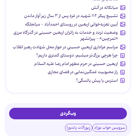
میانکاله در آتش
تشییع پیکر ۱۱۲ شهید در غزه پس از ۳ سال زیر آوار ماندن
آیین تعزیه‌خوانی اربعین در روستای احمدآباد - میانجلگه
وضعیت تردد و خدمات به زائران اربعین حسینی در گذرگاه مرزی
«تمرچین» - پیرانشهر
مراسم عزاداری اربعینِ حسینی در جوار محل شهادت رهبر انقلاب
چرا هرچی بزرگ‌تر میشیم، دوستای کمتری داریم؟
اربعین حسینی در حرم مطهر امام رضا علیه السلام
راز محبوبیت غمگین‌نمایی در فضای مجازی
استرس یا پیش یائسگی؟
وب‌گردی
سرویس خواب نوزاد
زیورآلات پاندورا