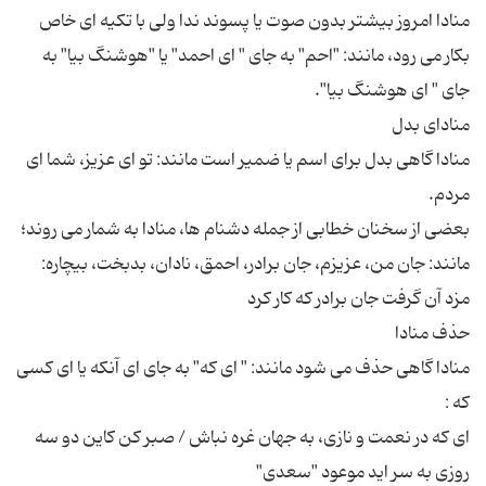
منادا امروز بیشتر بدون صوت یا پسوند ندا ولی با تکیه ای خاص
بکار می رود، مانند: "احم" به جای " ای احمد" یا "هوشنگ بیا" به
منادا گاهی بدل برای اسم یا ضمیر است مانند: تو ای عزیز، شما ای
بعضی از سخنان خطابی از جمله دشنام ها، منادا به شمار می روند؛
مانند: جان من، عزیزم، جان برادر، احمق، نادان، بدبخت، بیچاره:
منادا گاهی حذف می شود مانند: " ای که" به جای ای آنکه یا ای کسی
ای که در نعمت و نازی، به جهان غره نباش / صبر کن کاین دو سه