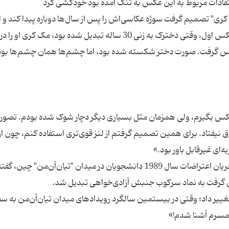
 کری" تصمیم گرفت سوژه عکاسی‌اش را پس از سال‌ها دوباره پیدا کند و ا
سرنوشت او آگاهی پیدا کند. 15 سال بعد از گرفتن عکس اول، وقتی دخترک به زنی 30 ساله تبدیل شده بود، مک کر
د عکس بگیرم، ولی همزمان مثل بسیاری دیگر دچار شوک شده بودم. تصور
ق نیفتاد. برای همین تصمیم گرفتم از لنز قوی‌تری استفاده کنم، چون از
این جمله‌ها را جف وایدنر، عکاس آمریکایی حاضر در جریان اعتراضات سال 1989 دانشجویان در میدان "تیان‌آن‌من
یر داد؛ وقتی در بیستمین سالگرد رویدادهای میدان تیان‌آن‌من به س