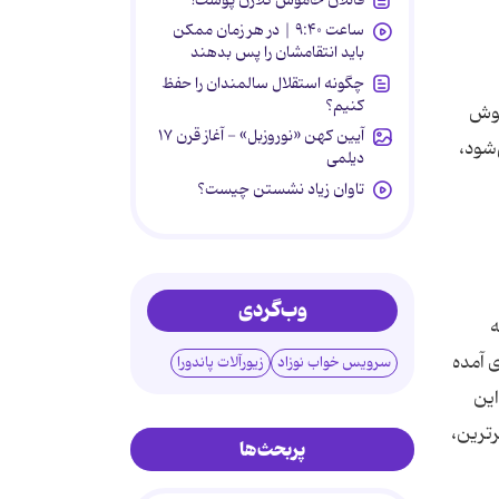
ساعت ۹:۴۰ | در هر زمان ممکن
باید انتقامشان را پس بدهند
چگونه استقلال سالمندان را حفظ
کنیم؟
موش
آیین کهن «نوروزبل» - آغاز قرن ۱۷
شود،
دیلمی
تاوان زیاد نشستن چیست؟
وب‌گردی
 شد به
ی آمده
سرویس خواب نوزاد
زیورآلات پاندورا
این
رترین،
پربحث‌ها