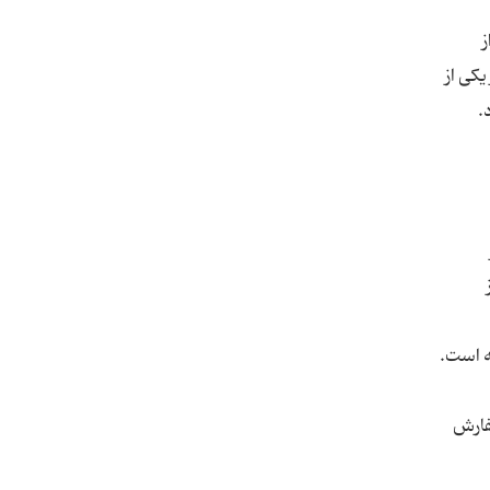
ز
ی او را در یکی از
" چین، گفته است.
فارش