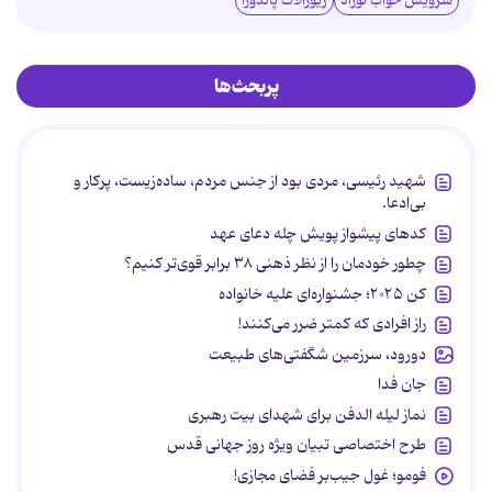
سرویس خواب نوزاد
زیورآلات پاندورا
پربحث‌ها
شهید رئیسی، مردی بود از جنس مردم، ساده‌زیست، پرکار و
بی‌ادعا.
کدهای پیشواز پویش چله دعای عهد
چطور خودمان را از نظر ذهنی ۳۸ برابر قوی‌تر کنیم؟
کن ۲۰۲۵؛ جشنواره‌ای علیه خانواده
راز افرادی که کمتر ضرر می‌کنند!
دورود، سرزمین شگفتی‌های طبیعت
جان فدا
نماز لیله الدفن برای شهدای بیت رهبری
طرح اختصاصی تبیان ویژه روز جهانی قدس
فومو؛ غول جیب‌بر فضای مجازی!