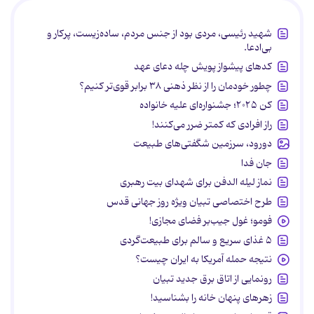
شهید رئیسی، مردی بود از جنس مردم، ساده‌زیست، پرکار و
بی‌ادعا.
کدهای پیشواز پویش چله دعای عهد
چطور خودمان را از نظر ذهنی ۳۸ برابر قوی‌تر کنیم؟
کن ۲۰۲۵؛ جشنواره‌ای علیه خانواده
راز افرادی که کمتر ضرر می‌کنند!
دورود، سرزمین شگفتی‌های طبیعت
جان فدا
نماز لیله الدفن برای شهدای بیت رهبری
طرح اختصاصی تبیان ویژه روز جهانی قدس
فومو؛ غول جیب‌بر فضای مجازی!
۵ غذای سریع و سالم برای طبیعت‌گردی
نتیجه حمله آمریکا به ایران چیست؟
رونمایی از اتاق برق جدید تبیان
زهرهای پنهان خانه را بشناسید!