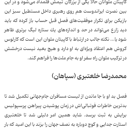
كاپیتان ملوانان حالا یكی از بزرگان تیمش قلمداد می‌شود و در این
بین نصرت ایراندوست هم روی رهبری داخل مستطیل سبز این
بازیكن برای تكرار موفقیت‌های فصل قبل حساب باز كرده كه باید
دید زارع می‌تواند در حد و اندازه‌های یك ستاره لیگ ‌برتری ظاهر
شود یا... نكته جالب در ارتباط با كاپیتان ملوان این است كه كارلوس
كروش هم اعتقاد ویژه‌ای به او دارد و هیچ بعید نیست درخشش
در تركیب ملوان راه سفر او به جام ملت‌ها را فراهم كند.
محمدرضا خلعتبری (سپاهان)
فصل بد او با جا ماندن از لیست مسافران جام‌جهانی‌ تكمیل شد تا
بدترین خاطرات فوتبالی‌‌اش در زمان پوشیدن پیراهن پرسپولیس
برایش به ثبت برسد. شاید همین امر دلیلی شد تا خلعتبری
استارت جدایی و كوچ دوباره به نصف جهان را بزند با این امید كه بار