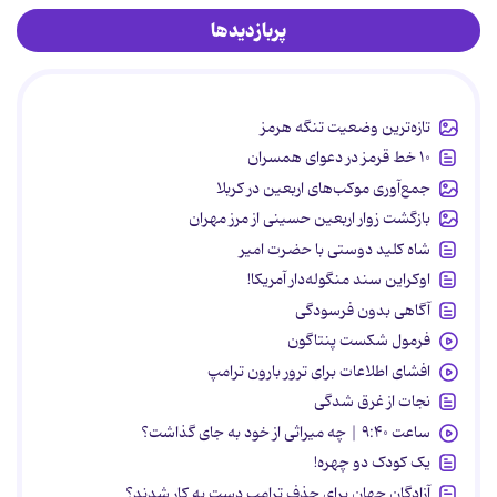
پربازدیدها
تازه‌ترین وضعیت تنگه هرمز
۱۰ خط قرمز در دعوای همسران
جمع‌آوری موکب‌های اربعین در کربلا
بازگشت زوار اربعین حسینی از مرز مهران
شاه کلید دوستی با حضرت امیر
اوکراین سند منگوله‌دار آمریکا!
آگاهی بدون فرسودگی
فرمول شکست پنتاگون
افشای اطلاعات برای ترور بارون ترامپ
نجات از غرق شدگی
ساعت ۹:۴۰ | چه میراثی از خود به جای گذاشت؟
یک کودک دو چهره!
آزادگان جهان برای حذف ترامپ دست به کار شدند؟