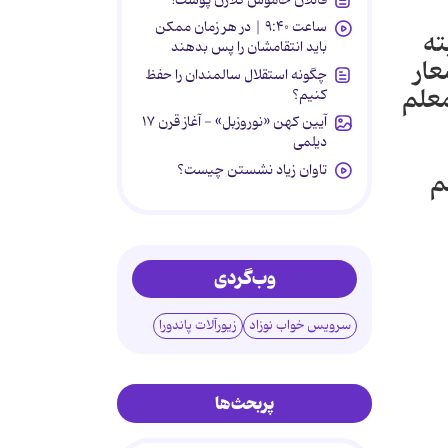
ساعت ۹:۴۰ | در هر زمان ممکن
ته
باید انتقامشان را پس بدهند
عار
چگونه استقلال سالمندان را حفظ
معلم
کنیم؟
آیین کهن «نوروزبل» - آغاز قرن ۱۷
دیلمی
تاوان زیاد نشستن چیست؟
م
وب‌گردی
سرویس خواب نوزاد
زیورآلات پاندورا
پربحث‌ها