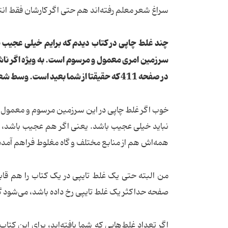
سراغ شعر معلم رفته‌اند هم حتی اگر کارشان فقط انتش
چند غلط چاپی در کتاب دیدم که برایم خیلی عجیب 
سرزمین امری معمول و مرسوم است. به ویژه اگر ناش
در صفحه 411 که حقیقتا از شما بعید است. وسط شعر آمده است به پاورقی مراجعه شود. با همان فونتی که شعر چاپ شده. چرا؟
خوب اگر غلط چاپی در این سرزمین مرسوم و معمول ا
نباید خیلی عجیب باشد. یعنی اگر هم عجیب باشد، از ا
همه‌اش هم از منابع مختلف و گاه مغلوط فراهم آمده
من البته حتی یک غلط تایپی در یک کتاب را هم قابل 
صفحه حداکثر یک غلط تایپی رخ داده باشد، می‌شود 
اگر تعداد غلط‌هایی که شما یافته‌اید، برای این کت