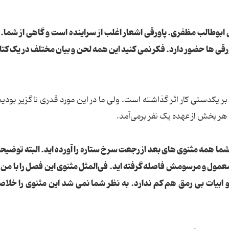
 ابوطالب مظفری. پاورقی اشعار اغلب از سراینده است و گاهی از شما. 
قی ها حضور دارد. فکر نمی کنید این همه لحن و بیان مختلف در یک کت
بر یکدستی کار اثر گذاشته است. ولی ما در این مورد قدری ناگزیر بودی
هر بخش از عهده یک نفر برمی‌آمد.
ما همه مثنوی های بعد از رجعت سرخ ستاره را آورده اید. البته توضیح
 معمول و مرسومش فاصله گرفته اید. فی‌المثل مثنوی این فصل را با من 
و ابیات بی رمق هم کم ندارد. به نظر شما نمی شد این مثنوی را خلاصه