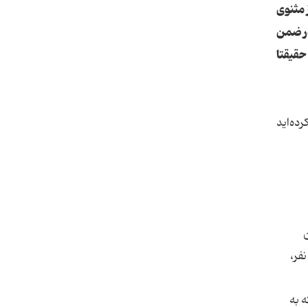
 مثنوی
در ضمن
حقیقتا
ده‌اید
ن
فر،
ه به