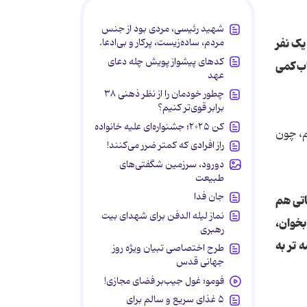
شهید رئیسی، مردی بود از جنس
یک نفر
مردم، ساده‌زیست، پرکار و بی‌ادعا.
کدهای پیشواز پویش چله دعای
اب کمی
عهد
چطور خودمان را از نظر ذهنی ۳۸
برابر قوی‌تر کنیم؟
کن ۲۰۲۵؛ جشنواره‌ای علیه خانواده
م، چون
راز افرادی که کمتر ضرر می‌کنند!
دورود، سرزمین شگفتی‌های
طبیعت
جان فدا
اتی هم
نماز لیله الدفن برای شهدای بیت
بخوان،
رهبری
 تر به
طرح اختصاصی تبیان ویژه روز
جهانی قدس
فومو؛ غول جیب‌بر فضای مجازی!
۵ غذای سریع و سالم برای