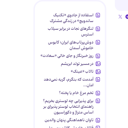
استفاده از جادوی «تکنیک
ساندویچ» در زندگی مشترک
لنگرهای نجات در برابر سیلاب
استرس
دوش‌پرتاب‌های ایران؛ کابوس
خاموش آسمان
روز خبرنگار و جای خالی «سعادت»
در مسیر تولد ابریشم
تالاب «عینک»
آمدمت که بنگرم، گریه نمی‌دهد
امان...
تخم مرغ خام یا پخته؟
برای پذیرایی چه لوستری بخریم؟
راهنمای انتخاب لوستر پذیرای بر
اساس متراژ و دکوراسیون
تاوان ناهماهنگی پنهان والدین
قاتلان خاموش کلاژن پوست!