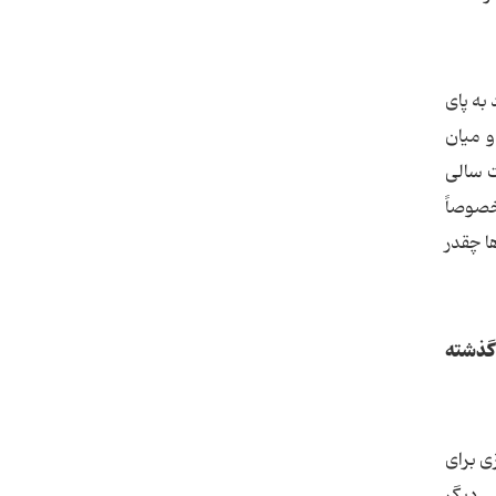
د به پای
و میان
ت سالی
خصوصاً
ا چقدر
 گذشته
ی برای
ی دیگر