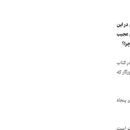
در این
ی عجیب
ر کتاب
گار که
 پنجاه
تر است