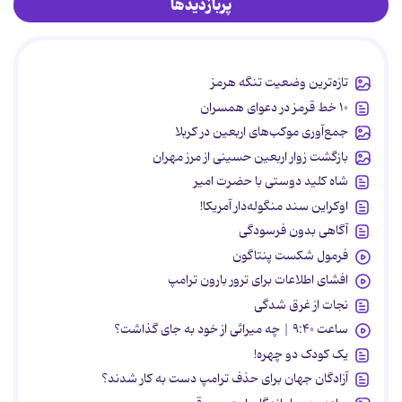
پربازدیدها
تازه‌ترین وضعیت تنگه هرمز
۱۰ خط قرمز در دعوای همسران
جمع‌آوری موکب‌های اربعین در کربلا
بازگشت زوار اربعین حسینی از مرز مهران
شاه کلید دوستی با حضرت امیر
اوکراین سند منگوله‌دار آمریکا!
آگاهی بدون فرسودگی
فرمول شکست پنتاگون
افشای اطلاعات برای ترور بارون ترامپ
نجات از غرق شدگی
ساعت ۹:۴۰ | چه میراثی از خود به جای گذاشت؟
یک کودک دو چهره!
آزادگان جهان برای حذف ترامپ دست به کار شدند؟