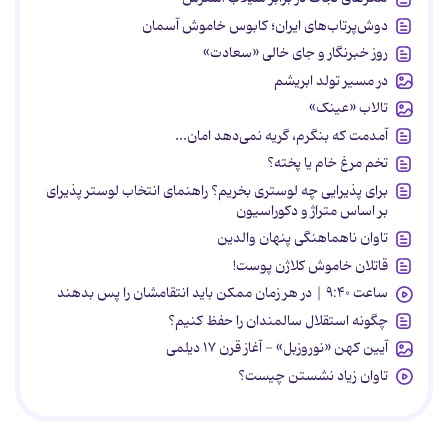
دوش‌پرتاب‌های ایران؛ کابوس خاموش آسمان
روز خبرنگار و جای خالی «سعادت»
در مسیر تولد ابریشم
تالاب «عینک»
آمدمت که بنگرم، گریه نمی‌دهد امان...
تخم مرغ خام یا پخته؟
برای پذیرایی چه لوستری بخریم؟ راهنمای انتخاب لوستر پذیرای
بر اساس متراژ و دکوراسیون
تاوان ناهماهنگی پنهان والدین
قاتلان خاموش کلاژن پوست!
ساعت ۹:۴۰ | در هر زمان ممکن باید انتقامشان را پس بدهند
چگونه استقلال سالمندان را حفظ کنیم؟
آیین کهن «نوروزبل» - آغاز قرن ۱۷ دیلمی
تاوان زیاد نشستن چیست؟