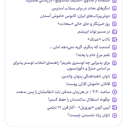
استفاده از جادوی «تکنیک ساندویچ» در زندگی مشترک
لنگرهای نجات در برابر سیلاب استرس
دوش‌پرتاب‌های ایران؛ کابوس خاموش آسمان
روز خبرنگار و جای خالی «سعادت»
در مسیر تولد ابریشم
تالاب «عینک»
آمدمت که بنگرم، گریه نمی‌دهد امان...
تخم مرغ خام یا پخته؟
برای پذیرایی چه لوستری بخریم؟ راهنمای انتخاب لوستر پذیرای
بر اساس متراژ و دکوراسیون
تاوان ناهماهنگی پنهان والدین
قاتلان خاموش کلاژن پوست!
ساعت ۹:۴۰ | در هر زمان ممکن باید انتقامشان را پس بدهند
چگونه استقلال سالمندان را حفظ کنیم؟
آیین کهن «نوروزبل» - آغاز قرن ۱۷ دیلمی
تاوان زیاد نشستن چیست؟