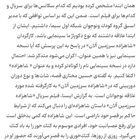
همان ابتدا مشخص كرده بودیم كه كدام سكانس‌ها برای سریال و
كدام‌ها برای فیلم است. ضمن این كه بر اساس توافقی كه با مدیر
اسبق گروه كودك ونوجوان شبكه اول سیما، داشتیم، ایشان از
ابتدا علاقه داشتند كه نوع دكوپاژ ما سینمایی باشد. كارگردان
«شاهزاده سرزمین آلان» در پاسخ به این پرسش كه آیا نسخه
سینمایی نیز با همین عنوان، اكران می‌شود متذكر شد: احتمال
دارد در نسخه سینمایی نام را كوتاه‌تر كرده و به عنوان « شاهزاده»
اكتفا كنیم. به گفته‌ی حسین مختاری قصه، شات‌ها و نوع دوران
دوربینی كه در «شاهزاده سرزمین آلان» به كارگرفته شده مورد
علاقه نوجوانان است. به گزارش ایسنا، فیلم سریال «شاهزاده
سرزمین آلان» داستان شاهزاده‌ای را دنبال می‌كند كه از شرایط
حاكم بر قصر خود ناراضی است. این شاهزاده كه كمی بدخلق است
برای رفع عصبانیت خود، افرادی موسوم به كتك خور را به باد كتك
می‌گیرد. روزی از روزها، كتك‌خوری را به قصر می‌آورند كه حضور او در