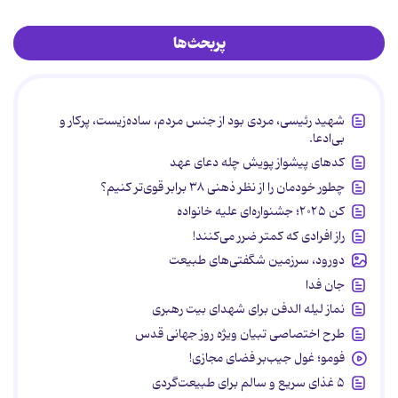
پربحث‌ها
شهید رئیسی، مردی بود از جنس مردم، ساده‌زیست، پرکار و
بی‌ادعا.
کدهای پیشواز پویش چله دعای عهد
چطور خودمان را از نظر ذهنی ۳۸ برابر قوی‌تر کنیم؟
کن ۲۰۲۵؛ جشنواره‌ای علیه خانواده
راز افرادی که کمتر ضرر می‌کنند!
دورود، سرزمین شگفتی‌های طبیعت
جان فدا
نماز لیله الدفن برای شهدای بیت رهبری
طرح اختصاصی تبیان ویژه روز جهانی قدس
فومو؛ غول جیب‌بر فضای مجازی!
۵ غذای سریع و سالم برای طبیعت‌گردی