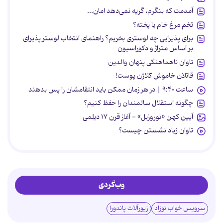
آمدمت که بنگرم، گریه نمی‌دهد امان...
تخم مرغ خام یا پخته؟
برای پذیرایی چه لوستری بخریم؟ راهنمای انتخاب لوستر پذیرای
بر اساس متراژ و دکوراسیون
تاوان ناهماهنگی پنهان والدین
قاتلان خاموش کلاژن پوست!
ساعت ۹:۴۰ | در هر زمان ممکن باید انتقامشان را پس بدهند
چگونه استقلال سالمندان را حفظ کنیم؟
آیین کهن «نوروزبل» - آغاز قرن ۱۷ دیلمی
تاوان زیاد نشستن چیست؟
وب‌گردی
سرویس خواب نوزاد
زیورآلات پاندورا