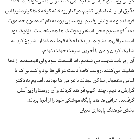
حوالى روستاى عباسى شلیک مى ‏کنند، ولى ما می‌خواهیم نقطه
دقیق آن را شناسایى کنیم. در کنار رودخانه کرخه 6،5 کیلومتر با این
فرمانده و معاونش رفتیم. روستایى بود به نام "سعدون حمادى".
بعداً فهمیدیم محل استقرار موشک ‏ها همین‏جاست. نزدیک بود
اسیر عراقی‌‏ها بشویم. در یک لحظه فرمانده گردان شروع کرد به
آن روز باید شهید مى‏ شدیم، اما قسمت نبود ولى فهمیدیم از کجا
شلیک مى ‏کنند. روستا کاملاً دست عراقی‌ها بود و کسانى که با
لباس معمولى ساکن بودند با عراقى‏ ها بودند. آمدیم به دکتر
گزارش دادیم. چند اکیپ فراهم کردند و آن روستا را زیر آتش