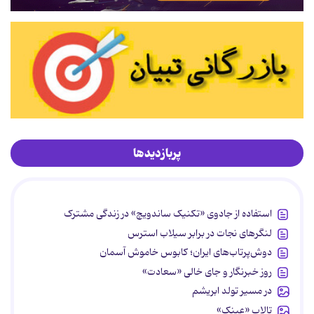
پربازدیدها
استفاده از جادوی «تکنیک ساندویچ» در زندگی مشترک
لنگرهای نجات در برابر سیلاب استرس
دوش‌پرتاب‌های ایران؛ کابوس خاموش آسمان
روز خبرنگار و جای خالی «سعادت»
در مسیر تولد ابریشم
تالاب «عینک»