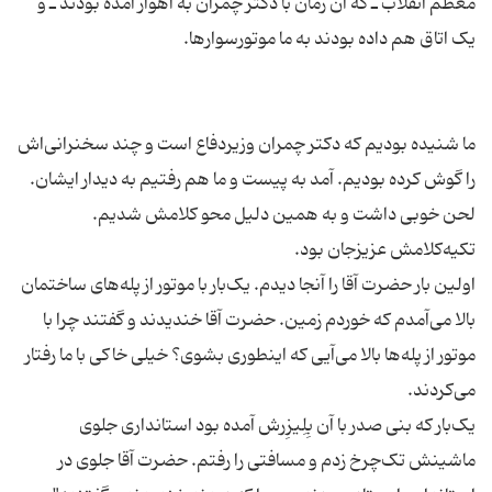
معظم انقلاب ـ که آن زمان با دکتر چمران به اهواز آمده بودند ـ و
ما شنیده بودیم که دکتر چمران وزیردفاع است و چند سخنرانی‌اش
را گوش کرده بودیم. آمد به پیست و ما هم رفتیم به دیدار ایشان.
لحن خوبی داشت و به همین دلیل محو کلامش شدیم.
اولین بار حضرت آقا را آنجا دیدم. یک‌بار با موتور از پله‌های ساختمان
بالا می‌آمدم که خوردم زمین. حضرت آقا خندیدند و گفتند چرا با
موتور از پله‌ها بالا می‌آیی که اینطوری بشوی؟ خیلی خاکی با ما رفتار
یک‌بار که بنی صدر با آن بِلِیزِرش آمده بود استانداری جلوی
ماشینش تک‌چرخ زدم و مسافتی را رفتم. حضرت آقا جلوی در