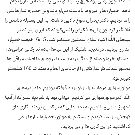
منطقه چون رملی بود هیچ وسیله‌ای نمی‌توانست این کار را نجام
دهد. خمپاره‌ها را نیروها با دست می‌آوردند ولی خمپاره‌اندازهایش
را ما بردیم. دکتر چمران نبوغ بالایی داشت. به این وسیله دشمن را
غافلگیر کرد چون آن‌ها فکرش را نمی‌کردند که ایران بتواند در
تپه‌های الله اکبر، سلاح سنگین مستقر کند. 16،15 قبضه خمپاره
انداز را بردیم. در نتیجه شلیک از این تپه‌ها جاده تدارکاتی عراقی‌ها،
روستای خرما و مناطق دیگری به دست نیروهاى ما افتاد. عراقى‏ ها
مجبور شدند کار تدارکاتى را از جاده‏اى انجام دهند که 160 کیلومتر
موتورسوارى در ماسه را در کویر یاد گرفته بودیم. ما در تپه‏‌هاى
الله‏‌اکبر موتورسوارى مى ‌کردیم. تپه‏‌اى بود به نام تپه سبز که از آنجا
تجهیزات می‌رساندیم به بچه‏ هایى که در کمین بودند. گاری‌هاى
کوچکى درست کردیم و بستیم به موتور. خمپاره‌‏اندازها را مى‏