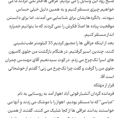
صبح زود این وسایل را مى ‏بردیم. عراقى‏ ها فکر نمى ‏کردند ما مى
‏خواهیم چیزى مستقر کنیم و به همین دلیل خیلى حساس
نبودند. بالگردهایشان براى شناسایى مى ‏آمدند، اما براى دانستن
موقعیت پیاده‏ ها اصلاً فکرش را نمى ‏کردند که ما بتوانیم خمپاره‏
بعد از اینکه عراقى ‏ها را مجبور کردیم 35 کیلومتر عقب‌‏نشینى
کنند، چندین اسیر گرفتیم. در هنگام بازگشت من جلوى کامیون‏
هاى اسرا تک‌‏چرخ مى‏ زدم. در کوت سیدنعیم آقاى مهندس چمران
جلوى من را گرفت و گفت چرا تک‏‌چرخ مى ‏زنى؟ گفتم از خوشحالى
فرمانده گردان آتشبار فولى ‏آباد اهواز آمد به روستایى به نام
"عباسى" که ما مستقر بودیم. اهواز را با موشک مى ‏زدند و آنها مى
‏خواستند بدانند عراقى‏ ها از کجا شلیک مى‏ کنند، گفتند از همین