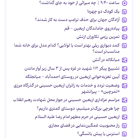
ساعت ۹:۴۰ | چه میراثی از خود به جای گذاشت؟
یک کودک دو چهره!
آزادگان جهان برای حذف ترامپ دست به کار شدند؟
پیاده‌روی جاماندگان اربعین - قم
تمرین رزمی تکاوران ارتش
کمد دیواری ریلی بهتر است یا لولایی؟ کدام مدل برای خانه شما
مناسب‌تر است؟
میانکاله در آتش
تشییع پیکر ۱۱۲ شهید در غزه پس از ۳ سال زیر آوار ماندن
آیین تعزیه‌خوانی اربعین در روستای احمدآباد - میانجلگه
وضعیت تردد و خدمات به زائران اربعین حسینی در گذرگاه مرزی
«تمرچین» - پیرانشهر
مراسم عزاداری اربعینِ حسینی در جوار محل شهادت رهبر انقلاب
چرا هرچی بزرگ‌تر میشیم، دوستای کمتری داریم؟
اربعین حسینی در حرم مطهر امام رضا علیه السلام
راز محبوبیت غمگین‌نمایی در فضای مجازی
استرس یا پیش یائسگی؟