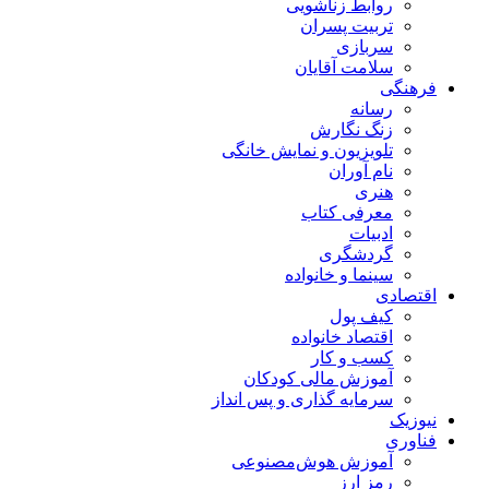
روابط زناشویی
تربیت پسران
سربازی
سلامت آقایان
فرهنگی
رسانه
زنگ نگارش
تلویزیون و نمایش خانگی
نام آوران
هنری
معرفی کتاب
ادبیات
گردشگری
سینما و خانواده
اقتصادی
کیف پول
اقتصاد خانواده
کسب و کار
آموزش مالی کودکان
سرمایه گذاری و پس انداز
نیوزیک
فناوری
آموزش هوش‌مصنوعی
رمز ارز