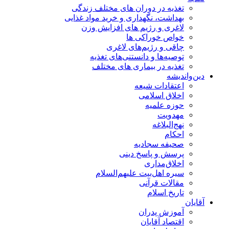
تغذیه در دوران های مختلف زندگی
بهداشت، نگهداری و خرید مواد غذایی
لاغری و رژیم های افزایش وزن
خواص خوراكی ها
چاقی و رژیم‌های لاغری
توصیه‌ها و دانستنی‌های تغذیه
تغذیه در بیماری های مختلف
دین‌واندیشه
اعتقادات شیعه
اخلاق اسلامی
حوزه علمیه
مهدویت
نهج‌البلاغه
احکام
صحیفه سجادیه
پرسش و پاسخ دینی
اخلاق‌مداری
سیره اهل‌بیت علیهم‌السلام
مقالات قرآنی
تاریخ اسلام
آقایان
آموزش پدران
اقتصاد آقایان