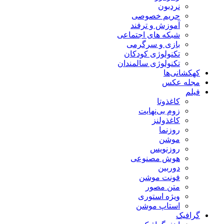
نردبون
حریم خصوصی
آموزش و ترفند
شبکه های اجتماعی
بازی و سرگرمی
تکنولوژی کودکان
تکنولوژی سالمندان
کهکشانی‌ها
مجله عکس
فیلم
کاغذوتا
زوم بی‌نهایت
کاغذولنز
روزنما
موشن
روزنویس
هوش مصنوعی
دوربین
فونت موشن
متن مصور
ویژه استوری
استاپ موشن
گرافیک