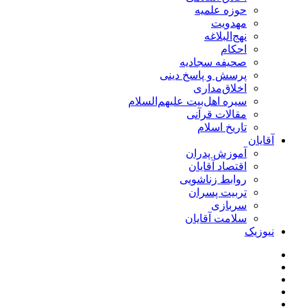
حوزه علمیه
مهدویت
نهج‌البلاغه
احکام
صحیفه سجادیه
پرسش و پاسخ دینی
اخلاق‌مداری
سیره اهل‌بیت علیهم‌السلام
مقالات قرآنی
تاریخ اسلام
آقایان
آموزش پدران
اقتصاد آقایان
روابط زناشویی
تربیت پسران
سربازی
سلامت آقایان
نیوزیک