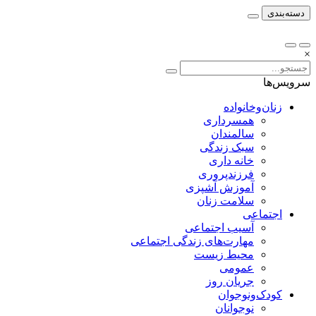
دسته‌بندی
×
سرویس‌ها
زنان‌وخانواده
همسرداری
سالمندان
سبک زندگی
خانه داری
فرزندپروری
آموزش آشپزی
سلامت زنان
اجتماعی
آسیب اجتماعی
مهارت‌های زندگی اجتماعی
محیط زیست
عمومی
جریان روز
کودک‌ونوجوان
نوجوانان