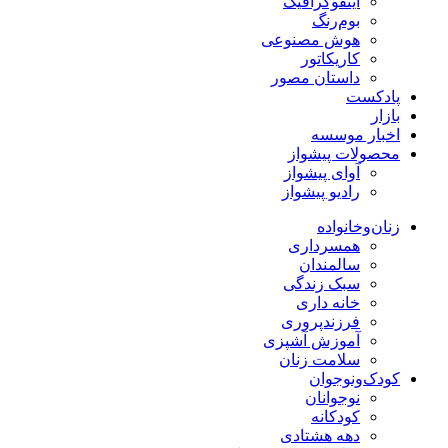
اینفوگرافیک
بوم‌رنگ
هوش مصنوعی
کاریکاتور
داستان مصور
پادکست
بازار
اخبار موسسه
محصولات پیشواز
آوای پیشواز
رادیو پیشواز
زنان‌وخانواده
همسرداری
سالمندان
سبک زندگی
خانه داری
فرزندپروری
آموزش آشپزی
سلامت زنان
کودک‌ونوجوان
نوجوانان
کودکانه
دهه هشتادی