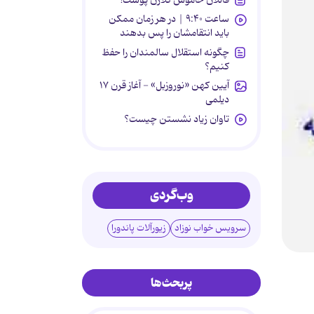
ساعت ۹:۴۰ | در هر زمان ممکن
باید انتقامشان را پس بدهند
چگونه استقلال سالمندان را حفظ
کنیم؟
آیین کهن «نوروزبل» - آغاز قرن ۱۷
دیلمی
تاوان زیاد نشستن چیست؟
وب‌گردی
سرویس خواب نوزاد
زیورآلات پاندورا
پربحث‌ها