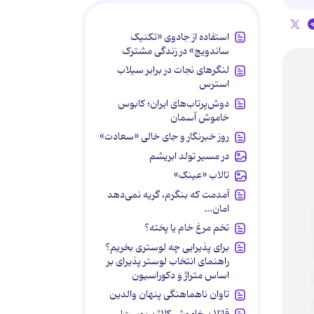
استفاده از جادوی «تکنیک
ساندویچ» در زندگی مشترک
لنگرهای نجات در برابر سیلاب
استرس
دوش‌پرتاب‌های ایران؛ کابوس
خاموش آسمان
روز خبرنگار و جای خالی «سعادت»
در مسیر تولد ابریشم
تالاب «عینک»
آمدمت که بنگرم، گریه نمی‌دهد
امان...
تخم مرغ خام یا پخته؟
برای پذیرایی چه لوستری بخریم؟
راهنمای انتخاب لوستر پذیرای بر
اساس متراژ و دکوراسیون
تاوان ناهماهنگی پنهان والدین
قاتلان خاموش کلاژن پوست!