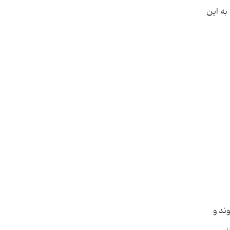
به این
ند و