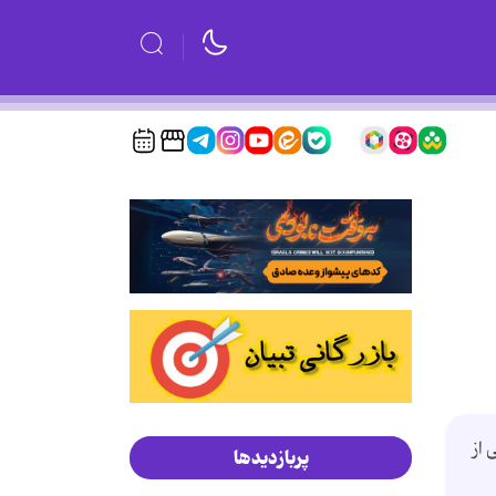
از
پربازدیدها