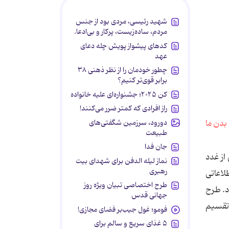
شهید رئیسی، مردی بود از جنس
مردم، ساده‌زیست، پرکار و بی‌ادعا.
کدهای پیشواز پویش چله دعای
عهد
چطور خودمان را از نظر ذهنی ۳۸
برابر قوی‌تر کنیم؟
کن ۲۰۲۵؛ جشنواره‌ای علیه خانواده
راز افرادی که کمتر ضرر می‌کنند!
دورود، سرزمین شگفتی‌های
طبیعت
جان فدا
از غدد
نماز لیله الدفن برای شهدای بیت
رهبری
لاعاتی
طرح اختصاصی تبیان ویژه روز
د. طرح
جهانی قدس
تقسیم
فومو؛ غول جیب‌بر فضای مجازی!
۵ غذای سریع و سالم برای