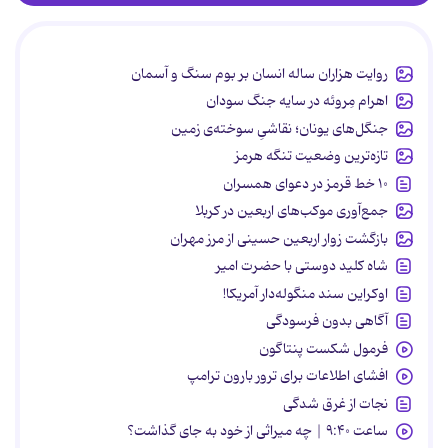
روایت هزاران ساله انسان بر بوم سنگ و آسمان
اهرام مِروئه در سایه جنگ سودان
جنگل‌های یونان؛ نقاشیِ سوخته‌ی زمین
تازه‌ترین وضعیت تنگه هرمز
۱۰ خط قرمز در دعوای همسران
جمع‌آوری موکب‌های اربعین در کربلا
بازگشت زوار اربعین حسینی از مرز مهران
شاه کلید دوستی با حضرت امیر
اوکراین سند منگوله‌دار آمریکا!
آگاهی بدون فرسودگی
فرمول شکست پنتاگون
افشای اطلاعات برای ترور بارون ترامپ
نجات از غرق شدگی
ساعت ۹:۴۰ | چه میراثی از خود به جای گذاشت؟