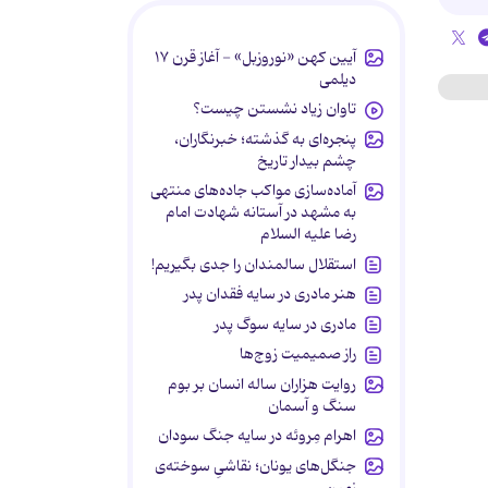
آیین کهن «نوروزبل» - آغاز قرن ۱۷
دیلمی
تاوان زیاد نشستن چیست؟
پنجره‌ای به گذشته؛ خبرنگاران،
چشم بیدار تاریخ
آماده‌سازی مواکب جاده‌های منتهی
به مشهد در آستانه شهادت امام
رضا علیه السلام
استقلال سالمندان را جدی بگیریم!
هنر مادری در سایه‌ فقدان پدر
مادری در سایه سوگ پدر
راز صمیمیت زوج‌ها
روایت هزاران ساله انسان بر بوم
سنگ و آسمان
اهرام مِروئه در سایه جنگ سودان
جنگل‌های یونان؛ نقاشیِ سوخته‌ی
زمین