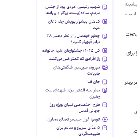
پیشینه
شهید رئیسی، مردی بود از جنس
مردم، ساده‌زیست، پرکار و بی‌ادعا.
 است.
کدهای پیشواز پویش چله دعای
عهد
ی‌چون
چطور خودمان را از نظر ذهنی ۳۸
برابر قوی‌تر کنیم؟
کن ۲۰۲۵؛ جشنواره‌ای علیه خانواده
 برای
راز افرادی که کمتر ضرر می‌کنند!
دورود، سرزمین شگفتی‌های
طبیعت
جان فدا
 بهتر
نماز لیله الدفن برای شهدای بیت
رهبری
طرح اختصاصی تبیان ویژه روز
جهانی قدس
ی
فومو؛ غول جیب‌بر فضای مجازی!
۵ غذای سریع و سالم برای
ت.
طبیعت‌گردی