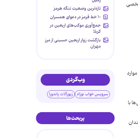
 شخصی
تازه‌ترین وضعیت تنگه هرمز
۱۰ خط قرمز در دعوای همسران
جمع‌آوری موکب‌های اربعین در
کربلا
بازگشت زوار اربعین حسینی از مرز
مهران
موارد
وب‌گردی
سرویس خواب نوزاد
زیورآلات پاندورا
ا با
پربحث‌ها
ندان