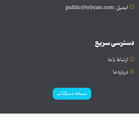
ایمیل: public@tebyan.com
دسترسی سریع
ارتباط با ما
درباره ما
نسخه دسکتاپ
© تمامی حقوق برای موسسه فرهنگی و هنری تبیان محفوظ
است | نقل مطالب با ذکر منبع بلامانع است.