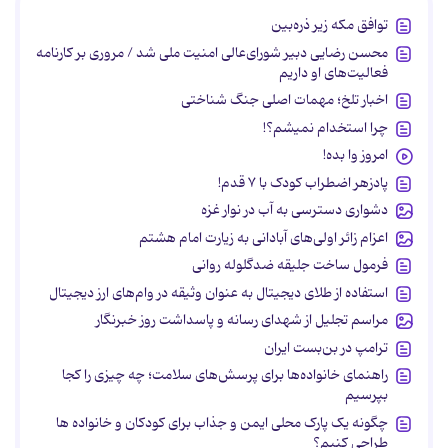
توافق مکه زیر ذره‌بین
محسن رضایی دبیر شورای‌عالی امنیت ملی شد / مروری بر کارنامه
فعالیت‌های او داریم
اخبار تلخ؛ مهمات اصلی جنگ شناختی
چرا استخدام نمیشم؟!
امروز وا بده!
پادزهر اضطراب کودک با ۷ قدم!
دشواری دسترسی به آب در نوار غزه
اعزام زائر اولی‌های آبادانی به زیارت امام هشتم
فرمول ساخت جلیقه ضدگلوله روانی
استفاده از طلای دیجیتال به عنوان وثیقه در وام‌های ارز دیجیتال
مراسم تجلیل از شهدای رسانه و پاسداشت روز خبرنگار
ترامپ در بن‌بست ایران
راهنمای خانواده‌ها برای پرسش‌های سلامت؛ چه چیزی را کجا
بپرسیم
چگونه یک پارک محلی ایمن و جذاب برای کودکان و خانواده ها
طراحی کنیم؟