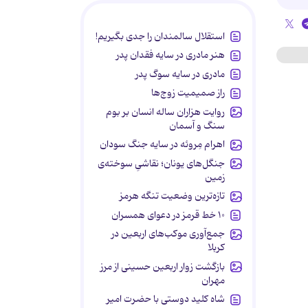
استقلال سالمندان را جدی بگیریم!
هنر مادری در سایه‌ فقدان پدر
مادری در سایه سوگ پدر
راز صمیمیت زوج‌ها
روایت هزاران ساله انسان بر بوم
سنگ و آسمان
اهرام مِروئه در سایه جنگ سودان
جنگل‌های یونان؛ نقاشیِ سوخته‌ی
زمین
تازه‌ترین وضعیت تنگه هرمز
۱۰ خط قرمز در دعوای همسران
جمع‌آوری موکب‌های اربعین در
کربلا
بازگشت زوار اربعین حسینی از مرز
مهران
شاه کلید دوستی با حضرت امیر