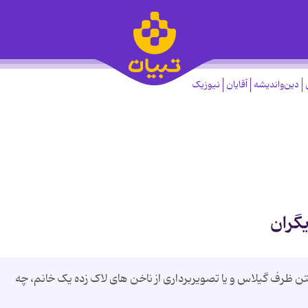
دین‌واندیشه
آقایان
نیوزیک
گران
تن ظرف گیلاس و یا تصویربرداری از ناخن های لاک زده یک خانم، چه