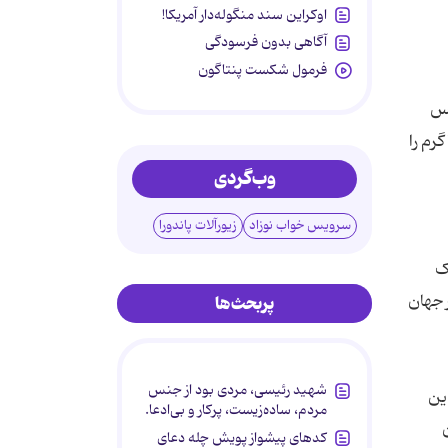
اوکراین سند منگوله‌دار آمریکا!
آگاهی بدون فرسودگی
فرمول شکست پنتاگون
یس
دازی شد. البته فیس بوک در آوریل 2012، اینستاگرم را
وب‌گردی
سرویس خواب نوزاد
زیورآلات پاندورا
ک
ن موجودیت در جهان
پربحث‌ها
شهید رئیسی، مردی بود از جنس
ین
مردم، ساده‌زیست، پرکار و بی‌ادعا.
کدهای پیشواز پویش چله دعای