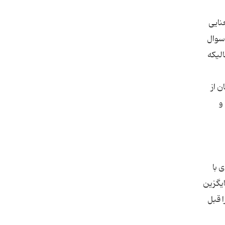
نایی
 سوال
الیکه
کنندگان از
و
 با
ایگزین
 قبل