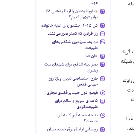
عهد
له
چطور خودمان را از نظر ذهنی ۳۸
برابر قوی‌تر کنیم؟
کن ۲۰۲۵؛ جشنواره‌ای علیه خانواده
راز افرادی که کمتر ضرر می‌کنند!
دورود، سرزمین شگفتی‌های
طبیعت
ندگی»
جان فدا
ن شبکه
نماز لیله الدفن برای شهدای بیت
رهبری
طرح اختصاصی تبیان ویژه روز
ایانه
جهانی قدس
مدت
فومو؛ غول جیب‌بر فضای مجازی!
ث
۵ غذای سریع و سالم برای
طبیعت‌گردی
نتیجه حمله آمریکا به ایران
غذا
چیست؟
ند،
رونمایی از اتاق برق جدید تبیان