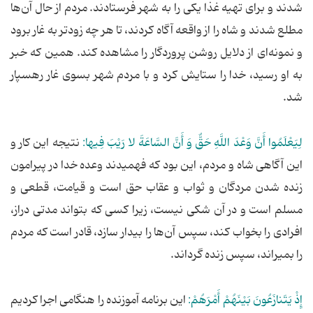
شدند و برای تهیه غذا یکی را به شهر فرستادند. مردم از حال آن‌ها
مطلع شدند و شاه را از واقعه آگاه کردند، تا هر چه زودتر به غار برود
و نمونه‌ای از دلایل روشن پروردگار را مشاهده کند. همین که خبر
به او رسید، خدا را ستایش کرد و با مردم شهر بسوی غار رهسپار
شد.
لِیَعْلَمُوا أَنَّ وَعْدَ اللَّهِ حَقٌّ وَ أَنَّ السَّاعَةَ لا رَیْبَ فِیها:
نتیجه این کار و
این آگاهی شاه و مردم، این بود که فهمیدند وعده خدا در پیرامون
زنده شدن مردگان و ثواب و عقاب حق است و قیامت، قطعی و
مسلم است و در آن شکی نیست، زیرا کسی که بتواند مدتی دراز،
افرادی را بخواب کند، سپس آن‌ها را بیدار سازد، قادر است که مردم
را بمیراند، سپس زنده گرداند.
إِذْ یَتَنازَعُونَ بَیْنَهُمْ أَمْرَهُمْ:
این برنامه آموزنده را هنگامی اجرا کردیم