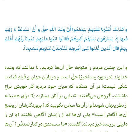
وَ کَذلِکَ أَعْثَرْنا عَلَیْهِمْ لِیَعْلَمُوا أَنَّ وَعْدَ اللَّهِ حَقٌّ وَ أَنَّ السَّاعَةَ لا رَیْبَ
فیها إِذْ یَتَنازَعُونَ بَیْنَهُمْ أَمْرَهُمْ فَقالُوا ابْنُوا عَلَیْهِمْ بُنْیاناً رَبُّهُمْ أَعْلَمُ
بِهِمْ قالَ الَّذینَ غَلَبُوا عَلی أَمْرِهِمْ لَنَتَّخِذَنَّ عَلَیْهِمْ مَسْجِداً.
و این چنین مردم را متوجّه حال آن‌ها کردیم، تا بدانند که وعده
خداوند (در مورد رستاخیز) حقّ است و در پایان جهان و قیام قیامت
شکّی نیست! در آن هنگام که میان خود درباره کار خویش نزاع
داشتند، گروهی می‌گفتند: «بنایی بر آنان بسازید (تا برای همیشه
از نظر پنهان شوند! و از آن‌ها سخن نگویید که) پروردگارشان از وضع
آن‌ها آگاه‌تر است!» ولی آن‌ها که از رازشان آگاهی یافتند (و آن را
دلیلی بر رستاخیز دیدند) گفتند: «ما مسجدی در کنار (مدفن) آن‌ها