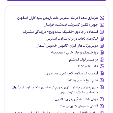
عزاداری دهه آخر ماه صفر در خانه تاریخی پنبه کاران اصفهان
جوین؛ نگین کمترشناخته‌شده خراسان
استفاده از جادوی «تکنیک ساندویچ» در زندگی مشترک
لنگرهای نجات در برابر سیلاب استرس
دوش‌پرتاب‌های ایران؛ کابوس خاموش آسمان
روز خبرنگار و جای خالی «سعادت»
در مسیر تولد ابریشم
تالاب «عینک»
آمدمت که بنگرم، گریه نمی‌دهد امان...
تخم مرغ خام یا پخته؟
برای پذیرایی چه لوستری بخریم؟ راهنمای انتخاب لوستر پذیرای
بر اساس متراژ و دکوراسیون
تاوان ناهماهنگی پنهان والدین
قاتلان خاموش کلاژن پوست!
ساعت ۹:۴۰ | در هر زمان ممکن باید انتقامشان را پس بدهند