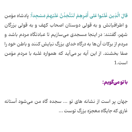
قالَ الَّذِینَ غَلَبُوا عَلی أَمْرِهِمْ لَنَتَّخِذَنَّ عَلَیْهِمْ مَسْجِداً:
پادشاه مۆمن
و اطرافیانش و به قولی دوستان اصحاب کهف و به قولی بزرگان
شهر، گفتند: در اینجا مسجدی می‌سازیم تا عبادتگاه مردم باشد و
مردم از برکات آن‌ها به درگاه خدای بزرگ نیایش کنند و باطن خود را
صفا بخشند. از این آیه بر می‌آید که همواره غلبه با مردم مۆمن
است.1
با تو می‌گویم:
جهان پر است از نشانه های تو ... سجده گاه من می‌شود آستانه
غاری که جایگاه معجزه بزرگ توست ...