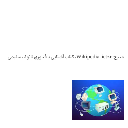
منبع: Wikipedia، ictzr، کتاب آشنایی با فناوری نانو 2، سلیمی