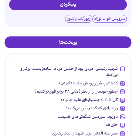
وب‌گردی
سرویس خواب نوزاد
زیورآلات پاندورا
پربحث‌ها
شهید رئیسی، مردی بود از جنس مردم، ساده‌زیست، پرکار و
بی‌ادعا.
کدهای پیشواز پویش چله دعای عهد
چطور خودمان را از نظر ذهنی ۳۸ برابر قوی‌تر کنیم؟
کن ۲۰۲۵؛ جشنواره‌ای علیه خانواده
راز افرادی که کمتر ضرر می‌کنند!
دورود، سرزمین شگفتی‌های طبیعت
جان فدا
نماز لیله الدفن برای شهدای بیت رهبری