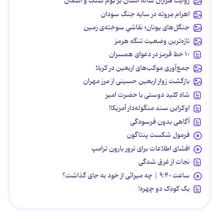
روایت هزاران ساله انسان بر بوم سنگ و آسمان
اهرام مِروئه در سایه جنگ سودان
جنگل‌های یونان؛ نقاشیِ سوخته‌ی زمین
تازه‌ترین وضعیت تنگه هرمز
۱۰ خط قرمز در دعوای همسران
جمع‌آوری موکب‌های اربعین در کربلا
بازگشت زوار اربعین حسینی از مرز مهران
شاه کلید دوستی با حضرت امیر
اوکراین سند منگوله‌دار آمریکا!
آگاهی بدون فرسودگی
فرمول شکست پنتاگون
افشای اطلاعات برای ترور بارون ترامپ
نجات از غرق شدگی
ساعت ۹:۴۰ | چه میراثی از خود به جای گذاشت؟
یک کودک دو چهره!