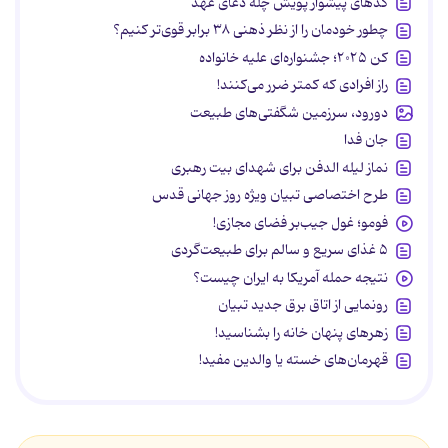
کدهای پیشواز پویش چله دعای عهد
چطور خودمان را از نظر ذهنی ۳۸ برابر قوی‌تر کنیم؟
کن ۲۰۲۵؛ جشنواره‌ای علیه خانواده
راز افرادی که کمتر ضرر می‌کنند!
دورود، سرزمین شگفتی‌های طبیعت
جان فدا
نماز لیله الدفن برای شهدای بیت رهبری
طرح اختصاصی تبیان ویژه روز جهانی قدس
فومو؛ غول جیب‌بر فضای مجازی!
۵ غذای سریع و سالم برای طبیعت‌گردی
نتیجه حمله آمریکا به ایران چیست؟
رونمایی از اتاق برق جدید تبیان
زهرهای پنهان خانه را بشناسید!
قهرمان‌های خسته یا والدین مفید!