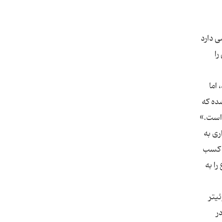
ی دارد
رجی را
اما
ده که
 است.»
ری به
ل کسب
ا به
یتر
ر