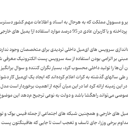
دیر و مسوول مملکت که به هرحال به اسناد و اطلاعات مهم کشور دسترس
بدون در نظر گرفتن مباحث امنیتی به استفاده از یاهو پرداخته و یا کاربران عادی در 95 درصد موارد استفاده ازا یمیل ‌های خا
اه‌اندازی سرویس ‌های ای‌میل داخلی تردیدی برای متخصصان وجود ندارد، 
 مبنی بر الزامی بودن استفاده از سه سرویس پست الکترونیک معرفی ش
آن‌ها را تولید داخلی محسوب کرد، بسیار نگران ‌کننده و سوال ‌برانگیز
طی سالهای گذشته به کرات اعلام کرده‌اند که ایجاد یک ای‌میل کار دشوا
در این زمینه ارائه کرد اما در این میان آنچه از اهمیت برخوردار است مد
صوصی می‌تواند راهگشا باشد و دولت به نوعی ترجیح م‌دهد این موضوع ر
ایمیل های خارجی و همچنین شبکه های اجتماعی از جمله فیس بوک و توئ
ه مداوم برخی وزرا، جای تاسف و تعجب است تا جایی که هافینگتون پست د