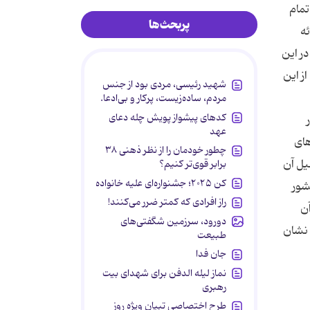
تمام
پربحث‌ها
ئه
در این
ز این
شهید رئیسی، مردی بود از جنس
مردم، ساده‌زیست، پرکار و بی‌ادعا.
کدهای پیشواز پویش چله دعای
عهد
های
چطور خودمان را از نظر ذهنی ۳۸
یل آن
برابر قوی‌تر کنیم؟
کن ۲۰۲۵؛ جشنواره‌ای علیه خانواده
شور
راز افرادی که کمتر ضرر می‌کنند!
آن
دورود، سرزمین شگفتی‌های
 نشان
طبیعت
جان فدا
نماز لیله الدفن برای شهدای بیت
رهبری
طرح اختصاصی تبیان ویژه روز