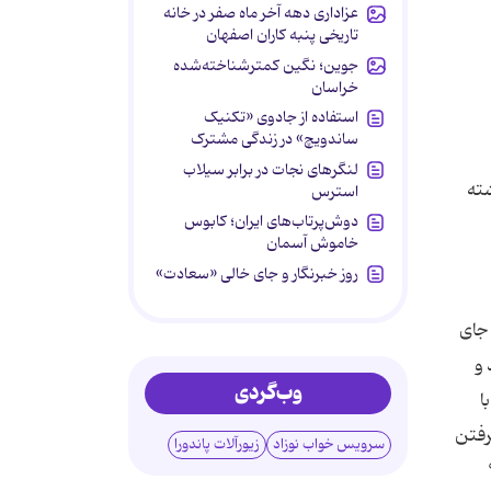
عزاداری دهه آخر ماه صفر در خانه
تاریخی پنبه کاران اصفهان
جوین؛ نگین کمترشناخته‌شده
خراسان
استفاده از جادوی «تکنیک
ساندویچ» در زندگی مشترک
لنگرهای نجات در برابر سیلاب
شته
استرس
دوش‌پرتاب‌های ایران؛ کابوس
خاموش آسمان
روز خبرنگار و جای خالی «سعادت»
 جای
 و
وب‌گردی
ا
رفتن
سرویس خواب نوزاد
زیورآلات پاندورا