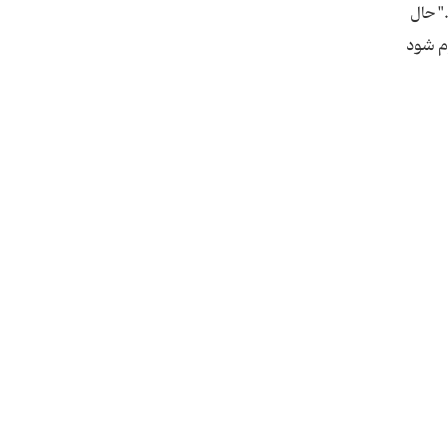
" حال
م شود