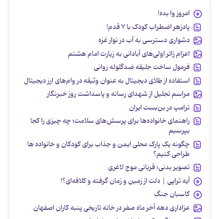
امروز وا بده!
پادزهر اضطراب کودک با ۷ قدم!
دشواری دسترسی به آب در نوار غزه
اعزام زائر اولی‌های آبادانی به زیارت امام هشتم
فرمول ساخت جلیقه ضدگلوله روانی
استفاده از طلای دیجیتال به عنوان وثیقه در وام‌های ارز دیجیتال
مراسم تجلیل از شهدای رسانه و پاسداشت روز خبرنگار
ترامپ در بن‌بست ایران
راهنمای خانواده‌ها برای پرسش‌های سلامت؛ چه چیزی را کجا
بپرسیم
چگونه یک پارک محلی ایمن و جذاب برای کودکان و خانواده ها
طراحی کنیم؟
تصویر بدنی؛ قربانی موج لاغری
آیه تراپی | دلت از زمین و زمان گرفته و کلافه‌ای؟!
کاسبان جنگ
عزاداری دهه آخر ماه صفر در خانه تاریخی پنبه کاران اصفهان