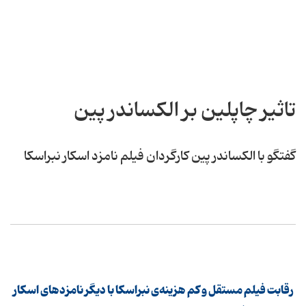
تاثیر چاپلین بر الکساندر پین
گفتگو با الکساندر پین كارگردان فیلم نامزد اسكار نبراسكا
رقابت فیلم مستقل و کم هزینه‌ی نبراسکا با دیگر نامزدهای اسکار