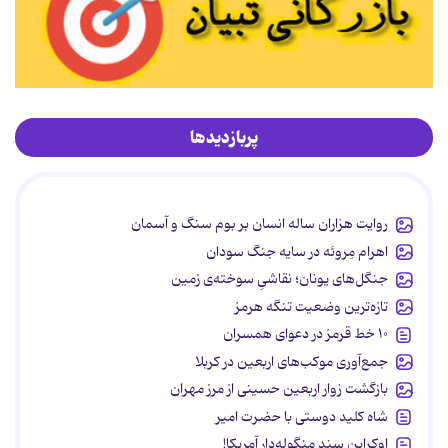
پربازدیدها
روایت هزاران ساله انسان بر بوم سنگ و آسمان
اهرام مِروئه در سایه جنگ سودان
جنگل‌های یونان؛ نقاشیِ سوخته‌ی زمین
تازه‌ترین وضعیت تنگه هرمز
۱۰ خط قرمز در دعوای همسران
جمع‌آوری موکب‌های اربعین در کربلا
بازگشت زوار اربعین حسینی از مرز مهران
شاه کلید دوستی با حضرت امیر
اوکراین سند منگوله‌دار آمریکا!