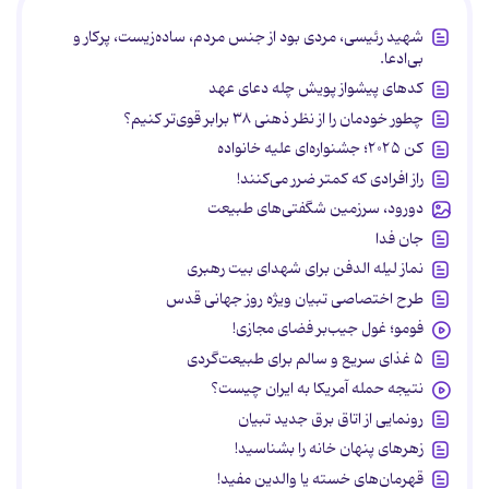
شهید رئیسی، مردی بود از جنس مردم، ساده‌زیست، پرکار و
بی‌ادعا.
کدهای پیشواز پویش چله دعای عهد
چطور خودمان را از نظر ذهنی ۳۸ برابر قوی‌تر کنیم؟
کن ۲۰۲۵؛ جشنواره‌ای علیه خانواده
راز افرادی که کمتر ضرر می‌کنند!
دورود، سرزمین شگفتی‌های طبیعت
جان فدا
نماز لیله الدفن برای شهدای بیت رهبری
طرح اختصاصی تبیان ویژه روز جهانی قدس
فومو؛ غول جیب‌بر فضای مجازی!
۵ غذای سریع و سالم برای طبیعت‌گردی
نتیجه حمله آمریکا به ایران چیست؟
رونمایی از اتاق برق جدید تبیان
زهرهای پنهان خانه را بشناسید!
قهرمان‌های خسته یا والدین مفید!