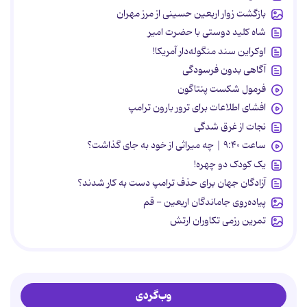
بازگشت زوار اربعین حسینی از مرز مهران
شاه کلید دوستی با حضرت امیر
اوکراین سند منگوله‌دار آمریکا!
آگاهی بدون فرسودگی
فرمول شکست پنتاگون
افشای اطلاعات برای ترور بارون ترامپ
نجات از غرق شدگی
ساعت ۹:۴۰ | چه میراثی از خود به جای گذاشت؟
یک کودک دو چهره!
آزادگان جهان برای حذف ترامپ دست به کار شدند؟
پیاده‌روی جاماندگان اربعین - قم
تمرین رزمی تکاوران ارتش
وب‌گردی