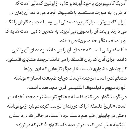
آمریکا کامپیوترى با خود آورده و شاید از اولین کسانى است که
کارش را به صورت مستقیم با کامپیوتر انجام مى داده. آن زمان در
ایران کامپیوتر بسیار کم بوده، مدتى این وسیله جدید کارش را نگه
مى دارند و بعد آن را تحویل مى گیرد. به همین دلایل است شاید که
«فلسفه زبانى است که عده اى آن را مى دانند وعده اى آن را نمى
دانند. براى آنان که زبان فلسفه را مى دانند ترجمه متنهاى فلسفى،
کار چندان دشوارى نیست.» از دیگر کارهایى که این روزها
مشغولش است، ترجمه «رساله درباره طبیعت انسان» نوشته
مى گوید: گمان مى کنم فلسفه محتاج کار بیشتر و مجدداً خواندن
است. «تاریخ فلسفه» را که در زندان ترجمه کرده دوباره از نو نوشته
وحتى در چاپهاى اخیر هم دست برده است. در حالى که در داستان
اینگونه عمل نمى کند. در ترجمه داستانهاى فاکنر که در نوزده