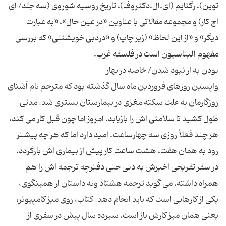
توین)، رگتایم (اى.ال.دکتروف)، تاریخ روسیه شوروى (سه جلد‎/ اى
اچ کار) و مجموعه مقالاتى با عناوین «در عین حال»، «به عبارت
دیگر» و «از این لحاظ» (زیر چاپ) و «دردبى خویشتنى» که بررسى
واپسین روزهاى فروردین ماه سال گذشته بود که مترجم نام آشناى
روزگارمان به علت سکته مغزى در بیمارستان بسترى شد. مدتى
طول کشید تا سلامتى اش را بازیابد. امروز اما چون قبل کار مى کند،
هر چند فعلاً روزى سه چهارساعت. امید دارد اما که هر چه پیشتر
در سفر تفریحى اخیرش به دبى حتى دفترچه ترجمه اش را هم
همراه داشته. مى گوید ترجمه هشتاد ونه داستان از همینگوى،
یکى از کارهایى است که باید انجام دهد. کتاب، روى میز کامپیوتر،
یعنى همان میز کارش باز است. سیزده سال پیش در سفرى از