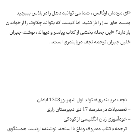
«اى مردمان ارفالس ، شما مى توانید دهل را در پلاس بپیچید
وسیم هاى ساز را باز کنید، اما کیست که بتواند چکاوک را از خواندن
باز دارد؟ »این جمله بخشى از کتاب پیامبر و دیوانه، نوشته جبران
- ترجمهء کتاب معروف وداع با اسلحه، نوشتهء ارنست همینگوی