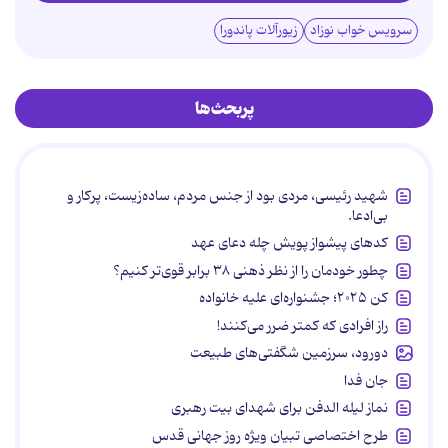
سرویس خواب نوزاد
زیورآلات پاندورا
پربحث‌ها
شهید رئیسی، مردی بود از جنس مردم، ساده‌زیست، پرکار و
بی‌ادعا.
کدهای پیشواز پویش چله دعای عهد
چطور خودمان را از نظر ذهنی ۳۸ برابر قوی‌تر کنیم؟
کن ۲۰۲۵؛ جشنواره‌ای علیه خانواده
راز افرادی که کمتر ضرر می‌کنند!
دورود، سرزمین شگفتی‌های طبیعت
جان فدا
نماز لیله الدفن برای شهدای بیت رهبری
طرح اختصاصی تبیان ویژه روز جهانی قدس