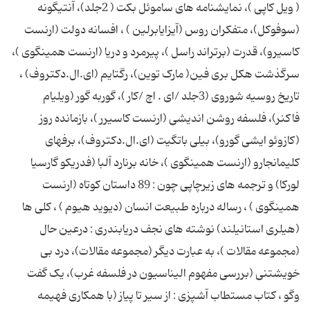
( ویل کاپى )، نمایشنامه هاى ساموئل بکت ( 2جلد)، آنتیگونه
(سوفوکل)، متفکران روس (آیزایابرلین ) ، افسانه دولت (ارنست
کاسیرو)، قدرت (برتراند راسل )، پیرمرد و دریا (ارنست همینگوى )،
سرگذشت هکل برى فین( مارک توین)، رگتایم (اى.ال.دکتروف) ،
تاریخ روسیه شوروى (3جلد ‎/اى . اچ ‎/کار )، گوربه گور (ویلیام
فاکنر)، فلسفه روشن اندیشى (ارنست کاسیرر )، بازمانده روز
(کازوئو ایشى گورو)، بیلى باتگیت (اى.ال.دکتروف)، برفهاى
کلیمانجارو (ارنست همینگوى )، خانه برنارد آلبا (فدریکو گارسیا
لورکا) و ترجمه هاى زیرچاپى چون : 89 داستان کوتاه (ارنست
همینگوى ) ، رساله درباره طبیعت انسان (دیوید هیوم ) ، کلى ها
(هیلرى استانیلند) نوشته هاى نجف دریابندرى : درعین حال
(مجموعه مقالات )، به عبارت دیگر (مجموعه مقالات)، درد بى
خویشتنى (بررسى مفهوم الیناسیون در فلسفه غرب)، یک گفت
وگو ، کتاب مستطاب آشپزى : از سیر تا پیاز (با همکارى فهیمه