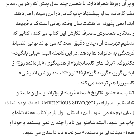
و پز آن روزها همراه دارد. تا همین چند سال پیش که زهرایى، مدیر
نشر کارمانه، به او پیشنهاد چاپ کتابى در این زمینه را مى دهد.
ابتدا نمى پذیرد، اما هشت سال وقت، زمانى است که با فهیمه
راستکار ـ همسرش ـ صرف نگارش این کتاب مى کند ، کتابى که
تنظیم فهرست آن، چنان دقیق است که مى تواند نوعى انضباط
فرهنگى به خانواده ها بدهد. در این فاصله البته «بیلى باتگیت»
دکتروف، «برف هاى کلیمانجارو» از همینگوى، «باز مانده روز» از
ایشى گورو، «گور به گور» از فاکنر و «فلسفه روشن اندیشى»
کتاب سه جلدى «تاریخ فلسفه غرب» از برتراند راسل و داستان
«ناشناس اسرارآمیز (Mysterious Stranger) از مارک توین نیز در
زندان ترجمه مى شود. این داستان، اول بار در کتاب هفته شاملو
چاپ مى شود. البته شاملو این نام را چندان نمى پسندد و خود او