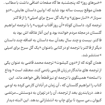
«خبرهاى روز» که پنجشنبه ها گاه صفحات اضافى داشت با مطالب .
همان موقع بیست ساله بود شاید که ا ولین داستان هایش ـ «دو
سرباز »، «انبار سوزى» و «یک گل سرخ براى امیلى» را از فاکنر
ترجمه کرد. داستان کوتاه «آن روز آفتاب غروب» را با ترجمه ابراهیم
گلستان در مجله مردم خوانده بود و این آغاز علاقه اش بود به
فاکنر. بیست و چند سال بعدآن سه داستان به اضافه چند داستان
دیگر از فاکنر با ترجمه او در کتابى باعنوان «یک گل سرخ براى امیلى
همان گونه که از «دون کیشوت» ترجمه محمد قاضى به عنوان یکى
از ترجمه هاى ماندگار در زبان فارسى یادمى کند، معتقد است « وداع
با اسلحه» همینگوى با ترجمه او نیز قطعاً باقى خواهد ماند. این
کتاب را ابراهیم گلستان که ، آن زمان در آبادان کار مى کرده به او مى
دهد. دریابندرى بعد از ترجمه، آن را در تهران به دوستش ـ مرتضى
کیوان ـ مى سپرد تا براى چاپ به انتشاراتى بدهد. این البته دیدار