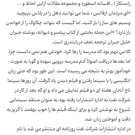
«اى مردمان ارفالس ، شما مى توانید دهل را در پلاس بپیچید
وسیم هاى ساز را باز کنید، اما کیست که بتواند چکاوک را از خواندن
باز دارد؟ »این جمله بخشى از کتاب پیامبر و دیوانه، نوشته جبران
کلاس نهم بود که مدرسه را رها کرد. خودش هم نمى دانست چرا.
اما بعدها دریافت اصولاً آدم مدرسه برویى نبوده و گویا به صورت
خودآموز بهتر به نتیجه مى رسیده است. این طور بود که حتى زبان
انگلیسى را با سینما رفتن و فیلم دیدن یاد گرفت. آن روزها سینما
تاج آبادان هفته اى دو فیلم نمایش مى داد و او که بعد از کار در
شرکت نفت به اداره انتشارات رفته بود،به عنوان منتقد سینمایى
شروع به نوشتن کرد و براى اینکه فیلم ها را خوب بهفمد ناگزیر به
در اداره انتشارات شرکت نفت روزنامه اى منتشر مى شد با نام