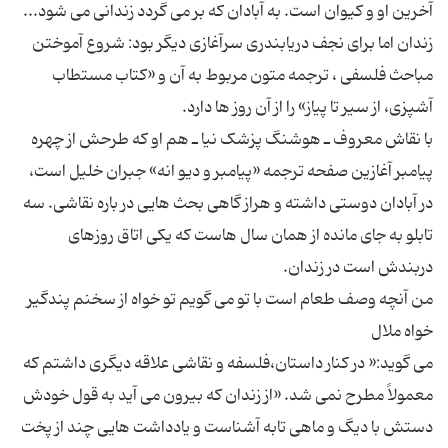
زندان اما براى نجف دریابندرى سرآغازى دیگر بود: شروع آموختن
مباحث فلسفى ، ترجمه متون مربوط به آن و «کتاب مستطاب
با نقاش معروف ـ هوشنگ پزشک نیا ـ هم او که طرحش از چهره
پیامبر آغازین صفحه ترجمه «پیامبر و دیو انه» جبران خلیل است،
در آبادان دوستى داشته و هراز گاهى بحث هایى در باره نقاشى. سه
تابلو به جاى مانده از همان سال هاست که یکى اتاق روزهاى
من آنچه وصف طعام است با تو مى گویم تو خواه از سخنم پندگیر
مى گوید:« در کنار داستان،فلسفه و نقاشى علاقه دیگرى داشتم که
معمولاً مطرح نمى شد. «از زندان که بیرون مى آید به قول خودش
دستش با دیگ و ماهى تابه آشناست و یادداشت هایى چند از پخت