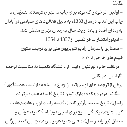
- اولین اثر خود را که بود، برای چاپ به تهران فرستاد. همزمان با
چاپ این کتاب در سال 1333، به دلیل فعالیت‌های سیاسی در آبادان
- همکاری با سازمان رادیو تلویزیون ملی برای ترجمه متون
- دریافت جایزه تورنتون وایلدر از دانشگاه کلمبیا به مناسبت ترجمه
برخی از ترجمه های او عبارتند از: وداع با اسلحه (ارنست همینگوى )
، بیگانه اى در دهکده (مارک توین) تاریخ فلسفه غرب (برتراند
راسل)، تاریخ سینما (آرتور نایت)، قضیه رابرت اوپن هایمر(هاینار
کیپ هارت)، یک گل سرخ براى امیلى (ویلیام فاکنر) ، عرفان و
منطق (برتراند راسل)، معنى هنر (هربرت رید)، چنین کنند بزرگان