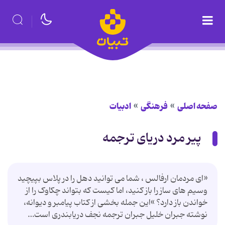
صفحه اصلی
فرهنگی
ادبیات
پیر مرد دریاى ترجمه
«اى مردمان ارفالس ، شما مى توانید دهل را در پلاس بپیچید
وسیم هاى ساز را باز کنید، اما کیست که بتواند چکاوک را از
خواندن باز دارد؟ »این جمله بخشى از کتاب پیامبر و دیوانه،
نوشته جبران خلیل جبران ترجمه نجف دریابندرى است…