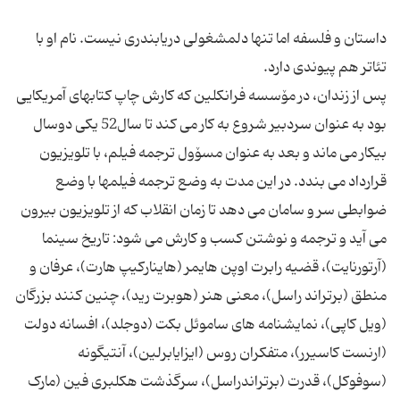
داستان و فلسفه اما تنها دلمشغولى دریابندرى نیست. نام او با
پس از زندان، در مۆسسه فرانکلین که کارش چاپ کتابهاى آمریکایى
بود به عنوان سردبیر شروع به کار مى کند تا سال52 یکى دوسال
بیکار مى ماند و بعد به عنوان مسۆول ترجمه فیلم، با تلویزیون
قرارداد مى بندد. در این مدت به وضع ترجمه فیلمها با وضع
ضوابطى سر و سامان مى دهد تا زمان انقلاب که از تلویزیون بیرون
مى آید و ترجمه و نوشتن کسب و کارش مى شود: تاریخ سینما
(آرتورنایت)، قضیه رابرت اوپن هایمر (هاینارکیپ هارت)، عرفان و
منطق (برتراند راسل)، معنى هنر (هوبرت رید)، چنین کنند بزرگان
(ویل کاپى)، نمایشنامه هاى ساموئل بکت (دوجلد)، افسانه دولت
(ارنست کاسیرر)، متفکران روس (ایزایابرلین)، آنتیگونه
(سوفوکل)، قدرت (برتراندراسل)، سرگذشت هکلبرى فین (مارک