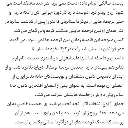
بیست سالگى انجام داده، دست نمى برد، هر چند معتقد است مى
شود آن را بهتر کرد؛ دوست دارد کار دوره جوانى اش را نگه دارد. او
حتى ترجمه هایى از دیگر داستانهاى فاکنر را پس از گذشت سالها در
کنار همان اولین ترجمه هایش منتشر کرده ولى گمان مى کند
کسى متوجه این فاصله زمانى بین ترجمه ها نمى شود. مى گوید:
داستان و فلسفه اما تنها دلمشغولى دریابندرى نیست. نام او با
تئاتر هم پیوندى دارد. چندین ترجمه و مقاله درباره تئاتر داشته و از
ابتداى تأسیس کانون منتقدان و نویسندگان خانه تئاتر ایران از
اعضاى آن بوده است. به عنوان یکى از اعضاى افتخارى کانون حالا
جداى از نوع انتخاب آثار، آنچه نجف دریابندرى اهمیت خاصى به آن
مى دهد، حفظ روح زبان نویسنده و لحن راوى است. هم از آن