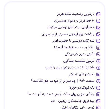
تازه‌ترین وضعیت تنگه هرمز
۱۰ خط قرمز در دعوای همسران
جمع‌آوری موکب‌های اربعین در کربلا
بازگشت زوار اربعین حسینی از مرز مهران
شاه کلید دوستی با حضرت امیر
اوکراین سند منگوله‌دار آمریکا!
آگاهی بدون فرسودگی
فرمول شکست پنتاگون
افشای اطلاعات برای ترور بارون ترامپ
نجات از غرق شدگی
ساعت ۹:۴۰ | چه میراثی از خود به جای گذاشت؟
یک کودک دو چهره!
آزادگان جهان برای حذف ترامپ دست به کار شدند؟
پیاده‌روی جاماندگان اربعین - قم
تمرین رزمی تکاوران ارتش