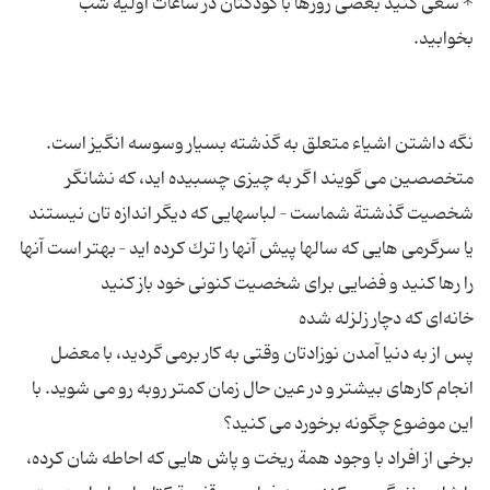
* سعی كنید بعضی روزها با كودكتان در ساعات اولیة شب
نگه داشتن اشیاء متعلق به گذشته بسیار وسوسه انگیز است.
متخصصین می گویند اگر به چیزی چسبیده اید، كه نشانگر
شخصیت گذشتة شماست – لباسهایی كه دیگر اندازه تان نیستند
یا سرگرمی هایی كه سالها پیش آنها را ترك كرده اید – بهتر است آنها
پس از به دنیا آمدن نوزادتان وقتی به كار برمی گردید، با معضل
انجام كارهای بیشتر و در عین حال زمان كمتر روبه رو می شوید. با
برخی از افراد با وجود همة ریخت و پاش هایی كه احاطه شان كرده،