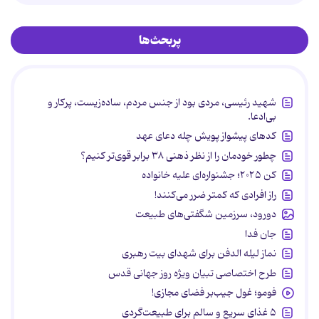
پربحث‌ها
شهید رئیسی، مردی بود از جنس مردم، ساده‌زیست، پرکار و
بی‌ادعا.
کدهای پیشواز پویش چله دعای عهد
چطور خودمان را از نظر ذهنی ۳۸ برابر قوی‌تر کنیم؟
کن ۲۰۲۵؛ جشنواره‌ای علیه خانواده
راز افرادی که کمتر ضرر می‌کنند!
دورود، سرزمین شگفتی‌های طبیعت
جان فدا
نماز لیله الدفن برای شهدای بیت رهبری
طرح اختصاصی تبیان ویژه روز جهانی قدس
فومو؛ غول جیب‌بر فضای مجازی!
۵ غذای سریع و سالم برای طبیعت‌گردی