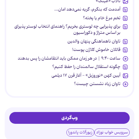
تالاب «عینک»
آمدمت که بنگرم، گریه نمی‌دهد امان...
تخم مرغ خام یا پخته؟
برای پذیرایی چه لوستری بخریم؟ راهنمای انتخاب لوستر پذیرای
بر اساس متراژ و دکوراسیون
تاوان ناهماهنگی پنهان والدین
قاتلان خاموش کلاژن پوست!
ساعت ۹:۴۰ | در هر زمان ممکن باید انتقامشان را پس بدهند
چگونه استقلال سالمندان را حفظ کنیم؟
آیین کهن «نوروزبل» - آغاز قرن ۱۷ دیلمی
تاوان زیاد نشستن چیست؟
وب‌گردی
سرویس خواب نوزاد
زیورآلات پاندورا