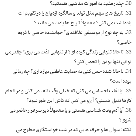
31. تاریخ های مهم مثل تولد و سالگرد ازدواج را در تقویم ات
32. به چه نوع از موسیقی علاقندی؟ خوانندده خاصی یا گروه
33. تا حالا تنهایی زندگی کرده ای؟ از تنهایی لذت می بری؟ چقدر می
34. تا حالا شده حس کنی به حمایت عاطفی نیاز داری؟ چه زمانی
35. آیا اغلب احساس می کنی که خیلی وقت تلف می کنی و در انجام
36. آیا آدم وقت شناسی هستی و یا معمولاً دیر سر قرار حاضر می
نکته: سوال ها و حرف هایی که در شب خواستگاری مطرح می