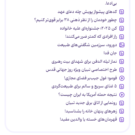
بی‌ادعا.
کدهای پیشواز پویش چله دعای عهد
چطور خودمان را از نظر ذهنی ۳۸ برابر قوی‌تر کنیم؟
کن ۲۰۲۵؛ جشنواره‌ای علیه خانواده
راز افرادی که کمتر ضرر می‌کنند!
دورود، سرزمین شگفتی‌های طبیعت
جان فدا
نماز لیله الدفن برای شهدای بیت رهبری
طرح اختصاصی تبیان ویژه روز جهانی قدس
فومو؛ غول جیب‌بر فضای مجازی!
۵ غذای سریع و سالم برای طبیعت‌گردی
نتیجه حمله آمریکا به ایران چیست؟
رونمایی از اتاق برق جدید تبیان
زهرهای پنهان خانه را بشناسید!
قهرمان‌های خسته یا والدین مفید!