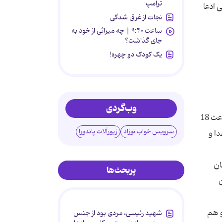
ترامپ
ی ادعا
نجات از غرق شدگی
ساعت ۹:۴۰ | چه میراثی از خود به
جای گذاشت؟
یک کودک دو چهره!
وب‌گردی
دومین سالگرد عروج ملکوتی، حاج احمد سیاف زاده با همکاری ستاد بزرگداشت این شهید و باغ موزه دفاع مقدس تهران در ساعت 18
سرویس خواب نوزاد
زیورآلات پاندورا
ا و
ان
پربحث‌ها
و هم
شهید رئیسی، مردی بود از جنس