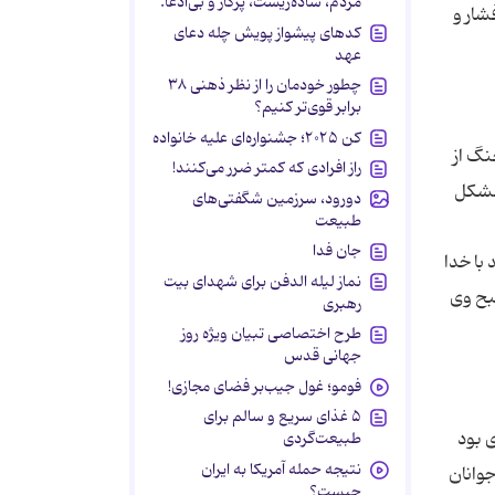
مردم، ساده‌زیست، پرکار و بی‌ادعا.
شار و
کدهای پیشواز پویش چله دعای
عهد
چطور خودمان را از نظر ذهنی ۳۸
برابر قوی‌تر کنیم؟
کن ۲۰۲۵؛ جشنواره‌ای علیه خانواده
نگ از
راز افرادی که کمتر ضرر می‌کنند!
 مشکل
دورود، سرزمین شگفتی‌های
طبیعت
جان فدا
با خدا
نماز لیله الدفن برای شهدای بیت
بح وی
رهبری
طرح اختصاصی تبیان ویژه روز
جهانی قدس
فومو؛ غول جیب‌بر فضای مجازی!
۵ غذای سریع و سالم برای
طبیعت‌گردی
نتیجه حمله آمریکا به ایران
جوانان
چیست؟