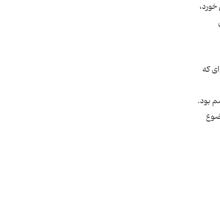
خورد،
ای که
م بود.
وضوع