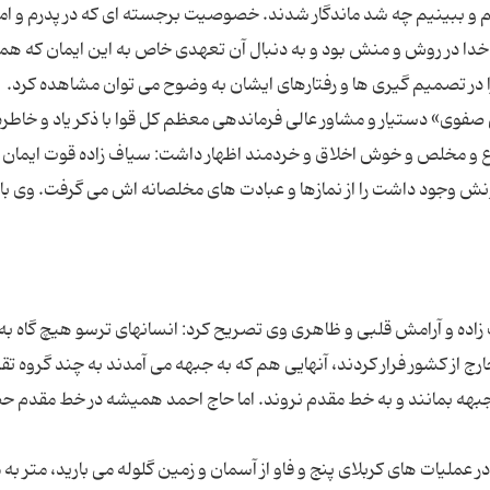
نیم و ببینیم چه شد ماندگار شدند. خصوصیت برجسته ای که در پدرم و ام
 خدا در روش و منش بود و به دنبال آن تعهدی خاص به این ایمان که ه
فوی» دستیار و مشاور عالی فرماندهی معظم کل قوا با ذکر یاد و خاطره
اع و مخلص و خوش اخلاق و خردمند اظهار داشت: سیاف زاده قوت ایمان
درونش وجود داشت را از نمازها و عبادت های مخلصانه اش می گرفت. وی با 
زاده و آرامش قلبی و ظاهری وی تصریح کرد: انسانهای ترسو هیچ گاه به
ارج از کشور فرار کردند، آنهایی هم که به جبهه می آمدند به چند گروه ت
 جبهه بمانند و به خط مقدم نروند. اما حاج احمد همیشه در خط مقدم ح
عملیات های کربلای پنج و فاو از آسمان و زمین گلوله می بارید، متر به 