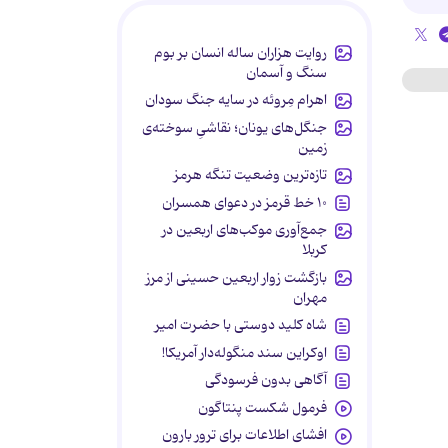
روایت هزاران ساله انسان بر بوم
سنگ و آسمان
اهرام مِروئه در سایه جنگ سودان
جنگل‌های یونان؛ نقاشیِ سوخته‌ی
زمین
تازه‌ترین وضعیت تنگه هرمز
۱۰ خط قرمز در دعوای همسران
جمع‌آوری موکب‌های اربعین در
کربلا
بازگشت زوار اربعین حسینی از مرز
مهران
شاه کلید دوستی با حضرت امیر
اوکراین سند منگوله‌دار آمریکا!
آگاهی بدون فرسودگی
فرمول شکست پنتاگون
افشای اطلاعات برای ترور بارون