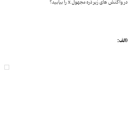
در واكنش های زیر ذره مجهول x را بیابید؟
(الف: