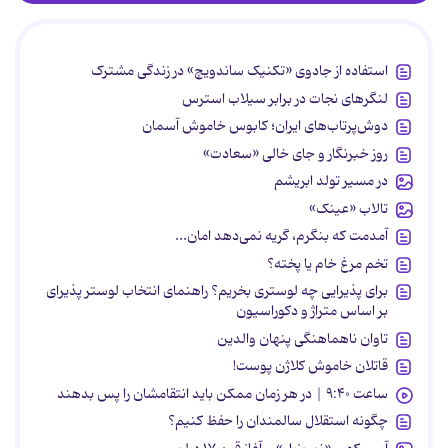
استفاده از جادوی «تکنیک ساندویچ» در زندگی مشترک
لنگرهای نجات در برابر سیلاب استرس
دوش‌پرتاب‌های ایران؛ کابوس خاموش آسمان
روز خبرنگار و جای خالی «سعادت»
در مسیر تولد ابریشم
تالاب «عینک»
آمدمت که بنگرم، گریه نمی‌دهد امان...
تخم مرغ خام یا پخته؟
برای پذیرایی چه لوستری بخریم؟ راهنمای انتخاب لوستر پذیرای
بر اساس متراژ و دکوراسیون
تاوان ناهماهنگی پنهان والدین
قاتلان خاموش کلاژن پوست!
ساعت ۹:۴۰ | در هر زمان ممکن باید انتقامشان را پس بدهند
چگونه استقلال سالمندان را حفظ کنیم؟