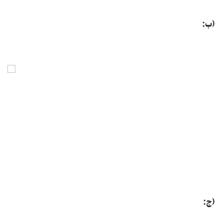
(ب:
(ج: