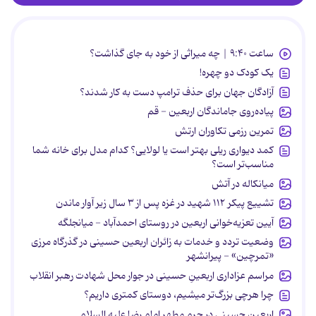
ساعت ۹:۴۰ | چه میراثی از خود به جای گذاشت؟
یک کودک دو چهره!
آزادگان جهان برای حذف ترامپ دست به کار شدند؟
پیاده‌روی جاماندگان اربعین - قم
تمرین رزمی تکاوران ارتش
کمد دیواری ریلی بهتر است یا لولایی؟ کدام مدل برای خانه شما
مناسب‌تر است؟
میانکاله در آتش
تشییع پیکر ۱۱۲ شهید در غزه پس از ۳ سال زیر آوار ماندن
آیین تعزیه‌خوانی اربعین در روستای احمدآباد - میانجلگه
وضعیت تردد و خدمات به زائران اربعین حسینی در گذرگاه مرزی
«تمرچین» - پیرانشهر
مراسم عزاداری اربعینِ حسینی در جوار محل شهادت رهبر انقلاب
چرا هرچی بزرگ‌تر میشیم، دوستای کمتری داریم؟
اربعین حسینی در حرم مطهر امام رضا علیه السلام