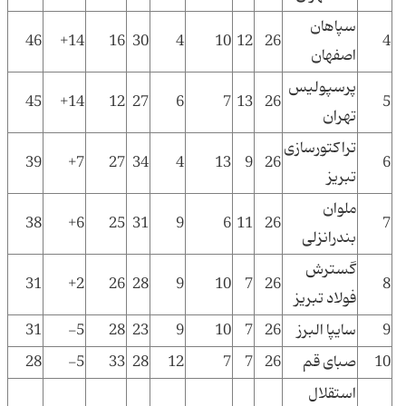
سپاهان
46
14+
16
30
4
10
12
26
4
اصفهان
پرسپولیس
45
14+
12
27
6
7
13
26
5
تهران
تراکتورسازی
39
7+
27
34
4
13
9
26
6
تبریز
ملوان
38
6+
25
31
9
6
11
26
7
بندرانزلی
گسترش
31
2+
26
28
9
10
7
26
8
فولاد تبریز
9
سایپا البرز
26
7
10
9
23
28
5-
31
10
صبای قم
26
7
7
12
28
33
5-
28
استقلال