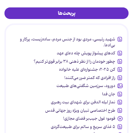
پربحث‌ها
شهید رئیسی، مردی بود از جنس مردم، ساده‌زیست، پرکار و
بی‌ادعا.
کدهای پیشواز پویش چله دعای عهد
چطور خودمان را از نظر ذهنی ۳۸ برابر قوی‌تر کنیم؟
کن ۲۰۲۵؛ جشنواره‌ای علیه خانواده
راز افرادی که کمتر ضرر می‌کنند!
دورود، سرزمین شگفتی‌های طبیعت
جان فدا
نماز لیله الدفن برای شهدای بیت رهبری
طرح اختصاصی تبیان ویژه روز جهانی قدس
فومو؛ غول جیب‌بر فضای مجازی!
۵ غذای سریع و سالم برای طبیعت‌گردی