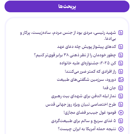
پربحث‌ها
شهید رئیسی، مردی بود از جنس مردم، ساده‌زیست، پرکار و
بی‌ادعا.
کدهای پیشواز پویش چله دعای عهد
چطور خودمان را از نظر ذهنی ۳۸ برابر قوی‌تر کنیم؟
کن ۲۰۲۵؛ جشنواره‌ای علیه خانواده
راز افرادی که کمتر ضرر می‌کنند!
دورود، سرزمین شگفتی‌های طبیعت
جان فدا
نماز لیله الدفن برای شهدای بیت رهبری
طرح اختصاصی تبیان ویژه روز جهانی قدس
فومو؛ غول جیب‌بر فضای مجازی!
۵ غذای سریع و سالم برای طبیعت‌گردی
نتیجه حمله آمریکا به ایران چیست؟