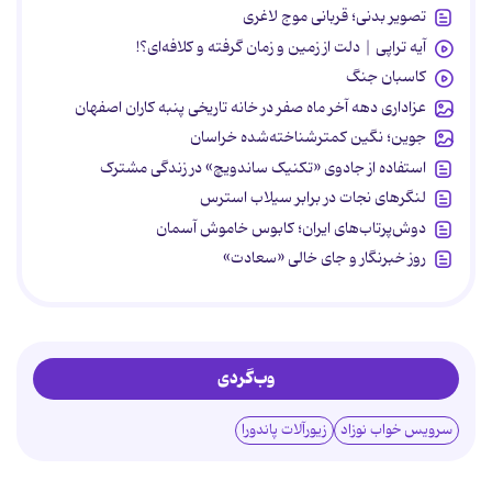
تصویر بدنی؛ قربانی موج لاغری
آیه تراپی | دلت از زمین و زمان گرفته و کلافه‌ای؟!
کاسبان جنگ
عزاداری دهه آخر ماه صفر در خانه تاریخی پنبه کاران اصفهان
جوین؛ نگین کمترشناخته‌شده خراسان
استفاده از جادوی «تکنیک ساندویچ» در زندگی مشترک
لنگرهای نجات در برابر سیلاب استرس
دوش‌پرتاب‌های ایران؛ کابوس خاموش آسمان
روز خبرنگار و جای خالی «سعادت»
وب‌گردی
سرویس خواب نوزاد
زیورآلات پاندورا