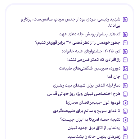
شهید رئیسی، مردی بود از جنس مردم، ساده‌زیست، پرکار و
بی‌ادعا.
کدهای پیشواز پویش چله دعای عهد
چطور خودمان را از نظر ذهنی ۳۸ برابر قوی‌تر کنیم؟
کن ۲۰۲۵؛ جشنواره‌ای علیه خانواده
راز افرادی که کمتر ضرر می‌کنند!
دورود، سرزمین شگفتی‌های طبیعت
جان فدا
نماز لیله الدفن برای شهدای بیت رهبری
طرح اختصاصی تبیان ویژه روز جهانی قدس
فومو؛ غول جیب‌بر فضای مجازی!
۵ غذای سریع و سالم برای طبیعت‌گردی
نتیجه حمله آمریکا به ایران چیست؟
رونمایی از اتاق برق جدید تبیان
زهرهای پنهان خانه را بشناسید!