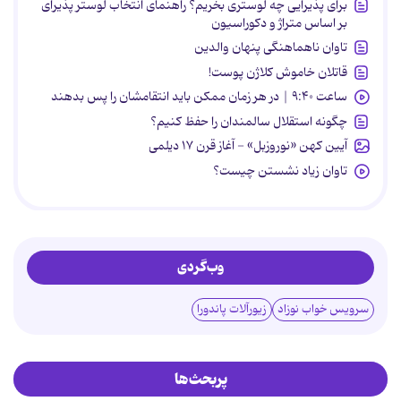
برای پذیرایی چه لوستری بخریم؟ راهنمای انتخاب لوستر پذیرای
بر اساس متراژ و دکوراسیون
تاوان ناهماهنگی پنهان والدین
قاتلان خاموش کلاژن پوست!
ساعت ۹:۴۰ | در هر زمان ممکن باید انتقامشان را پس بدهند
چگونه استقلال سالمندان را حفظ کنیم؟
آیین کهن «نوروزبل» - آغاز قرن ۱۷ دیلمی
تاوان زیاد نشستن چیست؟
وب‌گردی
سرویس خواب نوزاد
زیورآلات پاندورا
پربحث‌ها