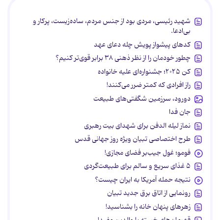
شهید رئیسی، مردی بود از جنس مردم، ساده‌زیست، پرکار و
بی‌ادعا.
کدهای پیشواز پویش چله دعای عهد
چطور خودمان را از نظر ذهنی ۳۸ برابر قوی‌تر کنیم؟
کن ۲۰۲۵؛ جشنواره‌ای علیه خانواده
راز افرادی که کمتر ضرر می‌کنند!
دورود، سرزمین شگفتی‌های طبیعت
جان فدا
نماز لیله الدفن برای شهدای بیت رهبری
طرح اختصاصی تبیان ویژه روز جهانی قدس
فومو؛ غول جیب‌بر فضای مجازی!
۵ غذای سریع و سالم برای طبیعت‌گردی
نتیجه حمله آمریکا به ایران چیست؟
رونمایی از اتاق برق جدید تبیان
زهرهای پنهان خانه را بشناسید!