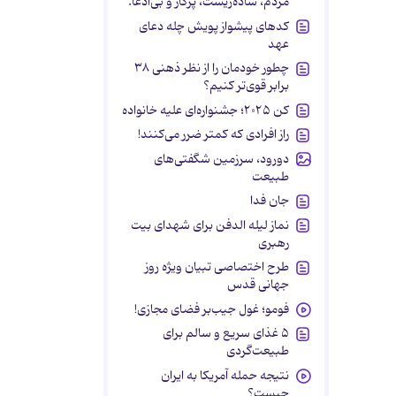
مردم، ساده‌زیست، پرکار و بی‌ادعا.
کدهای پیشواز پویش چله دعای
عهد
چطور خودمان را از نظر ذهنی ۳۸
برابر قوی‌تر کنیم؟
کن ۲۰۲۵؛ جشنواره‌ای علیه خانواده
راز افرادی که کمتر ضرر می‌کنند!
دورود، سرزمین شگفتی‌های
طبیعت
جان فدا
نماز لیله الدفن برای شهدای بیت
رهبری
طرح اختصاصی تبیان ویژه روز
جهانی قدس
فومو؛ غول جیب‌بر فضای مجازی!
۵ غذای سریع و سالم برای
طبیعت‌گردی
نتیجه حمله آمریکا به ایران
چیست؟