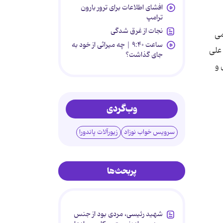
افشای اطلاعات برای ترور بارون
ترامپ
نجات از غرق شدگی
می
ساعت ۹:۴۰ | چه میراثی از خود به
 علی
جای گذاشت؟
 و
وب‌گردی
سرویس خواب نوزاد
زیورآلات پاندورا
پربحث‌ها
شهید رئیسی، مردی بود از جنس