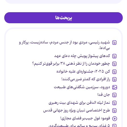
پربحث‌ها
شهید رئیسی، مردی بود از جنس مردم، ساده‌زیست، پرکار و
بی‌ادعا.
کدهای پیشواز پویش چله دعای عهد
چطور خودمان را از نظر ذهنی ۳۸ برابر قوی‌تر کنیم؟
کن ۲۰۲۵؛ جشنواره‌ای علیه خانواده
راز افرادی که کمتر ضرر می‌کنند!
دورود، سرزمین شگفتی‌های طبیعت
جان فدا
نماز لیله الدفن برای شهدای بیت رهبری
طرح اختصاصی تبیان ویژه روز جهانی قدس
فومو؛ غول جیب‌بر فضای مجازی!
۵ غذای سریع و سالم برای طبیعت‌گردی