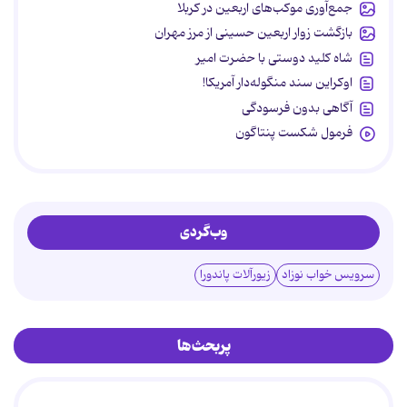
جمع‌آوری موکب‌های اربعین در کربلا
بازگشت زوار اربعین حسینی از مرز مهران
شاه کلید دوستی با حضرت امیر
اوکراین سند منگوله‌دار آمریکا!
آگاهی بدون فرسودگی
فرمول شکست پنتاگون
وب‌گردی
سرویس خواب نوزاد
زیورآلات پاندورا
پربحث‌ها