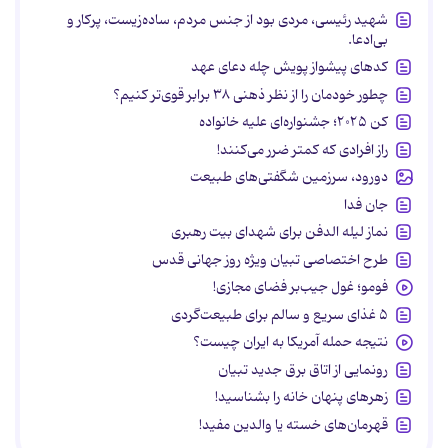
شهید رئیسی، مردی بود از جنس مردم، ساده‌زیست، پرکار و
بی‌ادعا.
کدهای پیشواز پویش چله دعای عهد
چطور خودمان را از نظر ذهنی ۳۸ برابر قوی‌تر کنیم؟
کن ۲۰۲۵؛ جشنواره‌ای علیه خانواده
راز افرادی که کمتر ضرر می‌کنند!
دورود، سرزمین شگفتی‌های طبیعت
جان فدا
نماز لیله الدفن برای شهدای بیت رهبری
طرح اختصاصی تبیان ویژه روز جهانی قدس
فومو؛ غول جیب‌بر فضای مجازی!
۵ غذای سریع و سالم برای طبیعت‌گردی
نتیجه حمله آمریکا به ایران چیست؟
رونمایی از اتاق برق جدید تبیان
زهرهای پنهان خانه را بشناسید!
قهرمان‌های خسته یا والدین مفید!